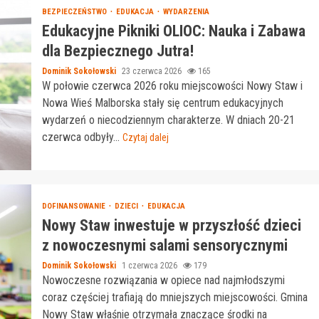
BEZPIECZEŃSTWO
EDUKACJA
WYDARZENIA
Edukacyjne Pikniki OLIOC: Nauka i Zabawa
dla Bezpiecznego Jutra!
Dominik Sokołowski
23 czerwca 2026
165
W połowie czerwca 2026 roku miejscowości Nowy Staw i
Nowa Wieś Malborska stały się centrum edukacyjnych
wydarzeń o niecodziennym charakterze. W dniach 20-21
czerwca odbyły...
Czytaj dalej
DOFINANSOWANIE
DZIECI
EDUKACJA
Nowy Staw inwestuje w przyszłość dzieci
z nowoczesnymi salami sensorycznymi
Dominik Sokołowski
1 czerwca 2026
179
Nowoczesne rozwiązania w opiece nad najmłodszymi
coraz częściej trafiają do mniejszych miejscowości. Gmina
Nowy Staw właśnie otrzymała znaczące środki na