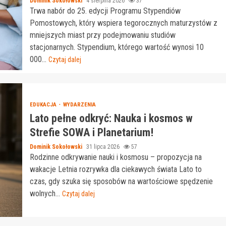
Dominik Sokołowski
4 sierpnia 2026
37
Trwa nabór do 25. edycji Programu Stypendiów
Pomostowych, który wspiera tegorocznych maturzystów z
mniejszych miast przy podejmowaniu studiów
stacjonarnych. Stypendium, którego wartość wynosi 10
000...
Czytaj dalej
EDUKACJA
WYDARZENIA
Lato pełne odkryć: Nauka i kosmos w
Strefie SOWA i Planetarium!
Dominik Sokołowski
31 lipca 2026
57
Rodzinne odkrywanie nauki i kosmosu – propozycja na
wakacje Letnia rozrywka dla ciekawych świata Lato to
czas, gdy szuka się sposobów na wartościowe spędzenie
wolnych...
Czytaj dalej