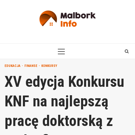
Skip
to
content
PRIMARY
MENU
EDUKACJA
FINANSE
KONKURSY
XV edycja Konkursu
KNF na najlepszą
pracę doktorską z