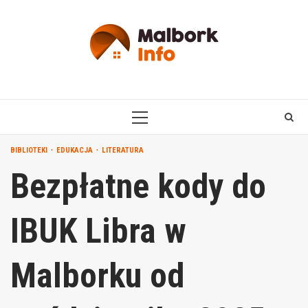
Skip
to
content
PRIMARY
MENU
BIBLIOTEKI
EDUKACJA
LITERATURA
Bezpłatne kody do
IBUK Libra w
Malborku od