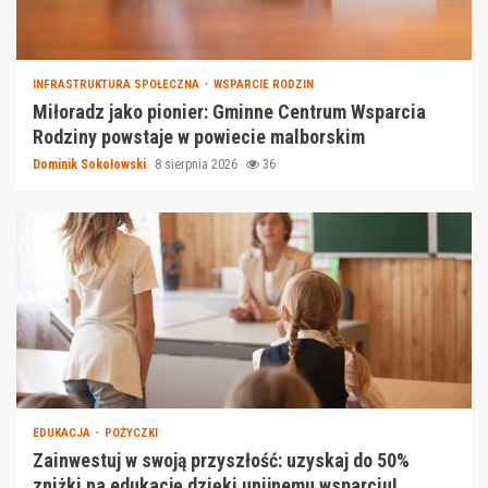
INFRASTRUKTURA SPOŁECZNA
WSPARCIE RODZIN
Miłoradz jako pionier: Gminne Centrum Wsparcia
Rodziny powstaje w powiecie malborskim
Dominik Sokołowski
8 sierpnia 2026
36
EDUKACJA
POŻYCZKI
Zainwestuj w swoją przyszłość: uzyskaj do 50%
zniżki na edukację dzięki unijnemu wsparciu!