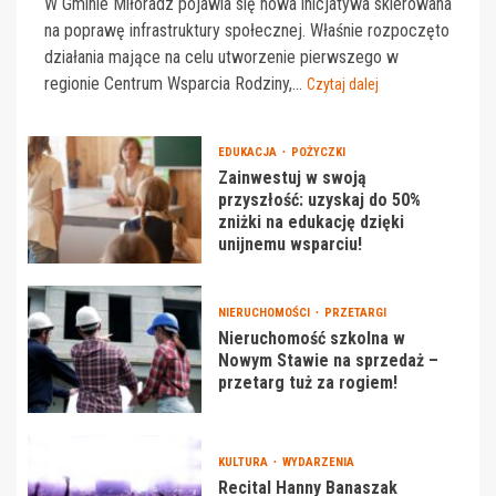
W Gminie Miłoradz pojawia się nowa inicjatywa skierowana
na poprawę infrastruktury społecznej. Właśnie rozpoczęto
działania mające na celu utworzenie pierwszego w
regionie Centrum Wsparcia Rodziny,...
Czytaj dalej
EDUKACJA
POŻYCZKI
Zainwestuj w swoją
przyszłość: uzyskaj do 50%
zniżki na edukację dzięki
unijnemu wsparciu!
NIERUCHOMOŚCI
PRZETARGI
Nieruchomość szkolna w
Nowym Stawie na sprzedaż –
przetarg tuż za rogiem!
KULTURA
WYDARZENIA
Recital Hanny Banaszak