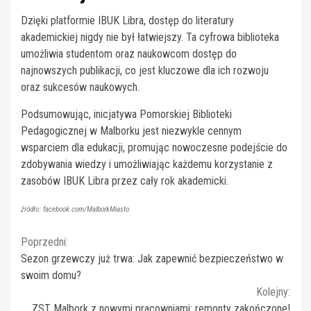
Dzięki platformie IBUK Libra, dostęp do literatury
akademickiej nigdy nie był łatwiejszy. Ta cyfrowa biblioteka
umożliwia studentom oraz naukowcom dostęp do
najnowszych publikacji, co jest kluczowe dla ich rozwoju
oraz sukcesów naukowych.
Podsumowując, inicjatywa Pomorskiej Biblioteki
Pedagogicznej w Malborku jest niezwykle cennym
wsparciem dla edukacji, promując nowoczesne podejście do
zdobywania wiedzy i umożliwiając każdemu korzystanie z
zasobów IBUK Libra przez cały rok akademicki.
źródło: facebook.com/MalborkMiasto
Continue
Poprzedni:
Sezon grzewczy już trwa: Jak zapewnić bezpieczeństwo w
Reading
swoim domu?
Kolejny:
ZST Malbork z nowymi pracowniami: remonty zakończone!