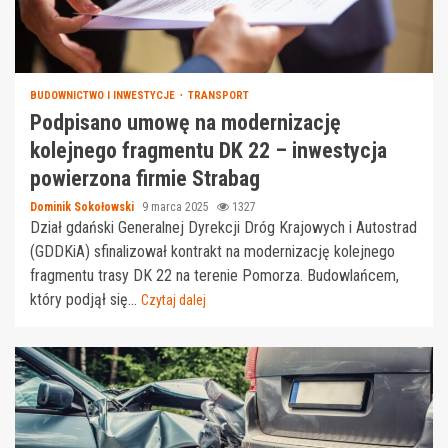
BUDOWNICTWO I INWESTYCJE
TRANSPORT
Podpisano umowę na modernizację
kolejnego fragmentu DK 22 – inwestycja
powierzona firmie Strabag
Dominik Sokołowski
9 marca 2025
1327
Dział gdański Generalnej Dyrekcji Dróg Krajowych i Autostrad
(GDDKiA) sfinalizował kontrakt na modernizację kolejnego
fragmentu trasy DK 22 na terenie Pomorza. Budowlańcem,
który podjął się...
Czytaj dalej