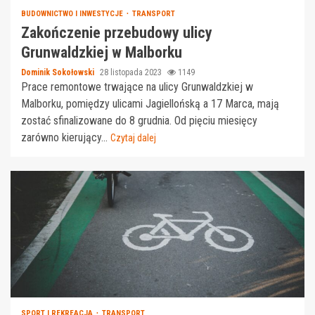
BUDOWNICTWO I INWESTYCJE
TRANSPORT
Zakończenie przebudowy ulicy
Grunwaldzkiej w Malborku
Dominik Sokołowski
28 listopada 2023
1149
Prace remontowe trwające na ulicy Grunwaldzkiej w
Malborku, pomiędzy ulicami Jagiellońską a 17 Marca, mają
zostać sfinalizowane do 8 grudnia. Od pięciu miesięcy
zarówno kierujący...
Czytaj dalej
SPORT I REKREACJA
TRANSPORT