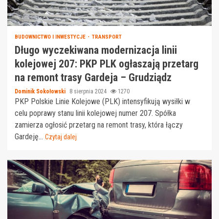
BUDOWNICTWO I INWESTYCJE
TRANSPORT
Długo wyczekiwana modernizacja linii
kolejowej 207: PKP PLK ogłaszają przetarg
na remont trasy Gardeja – Grudziądz
Dominik Sokołowski
8 sierpnia 2024
1270
PKP Polskie Linie Kolejowe (PLK) intensyfikują wysiłki w
celu poprawy stanu linii kolejowej numer 207. Spółka
zamierza ogłosić przetarg na remont trasy, która łączy
Gardeję...
Czytaj dalej