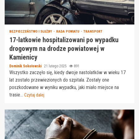
BEZPIECZEŃSTWO I SŁUŻBY
RADA POWIATU
TRANSPORT
17-latkowie hospitalizowani po wypadku
drogowym na drodze powiatowej w
Kamienicy
Dominik Sokołowski
21 lutego 2025
891
Wszystko zaczęło się, kiedy dwoje nastolatków w wieku 17
lat zostało przewiezionych do szpitala. Zostały one
poszkodowane w wyniku wypadku, jaki miało miejsce na
trasie...
Czytaj dalej