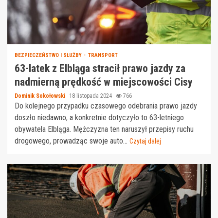
BEZPIECZEŃSTWO I SŁUŻBY
TRANSPORT
63-latek z Elbląga stracił prawo jazdy za
nadmierną prędkość w miejscowości Cisy
Dominik Sokołowski
18 listopada 2024
766
Do kolejnego przypadku czasowego odebrania prawo jazdy
doszło niedawno, a konkretnie dotyczyło to 63-letniego
obywatela Elbląga. Mężczyzna ten naruszył przepisy ruchu
drogowego, prowadząc swoje auto...
Czytaj dalej