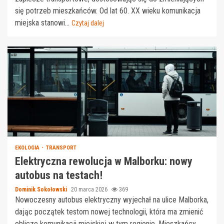
się potrzeb mieszkańców. Od lat 60. XX wieku komunikacja
miejska stanowi...
Czytaj dalej
EKOLOGIA
TRANSPORT
Elektryczna rewolucja w Malborku: nowy
autobus na testach!
Dominik Sokołowski
20 marca 2026
369
Nowoczesny autobus elektryczny wyjechał na ulice Malborka,
dając początek testom nowej technologii, która ma zmienić
oblicze komunikacji miejskiej w tym regionie. Mieszkańcy