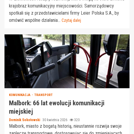
krajobraz komunikacyjny miejscowości. Samorządowcy
spotkali się z przedstawicielami firmy Leier Polska S.A., by
omówić wspólne działania...
Czytaj dalej
KOMUNIKACJA
TRANSPORT
Malbork: 66 lat ewolucji komunikacji
miejskiej
Dominik Sokołowski
30 kwietnia 2026
320
Malbork, miasto z bogatą historią, nieustannie rozwija swoje
zaplecze transportowe, dostosowując się do zmieniających