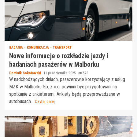
BADANIA
KOMUNIKACJA
TRANSPORT
Nowe informacje o rozkładzie jazdy i
badaniach pasażerów w Malborku
Dominik Sokołowski
11 października 2025
573
W nadchodzących dniach, pasażerowie korzystający z usług
MZK w Malborku Sp. z o.o. powinni być przygotowani na
spotkanie z ankieterami. Ankiety będą przeprowadzane w
autobusach...
Czytaj dalej