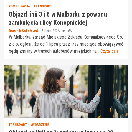
KOMUNIKACJA
TRANSPORT
Objazd linii 3 i 6 w Malborku z powodu
zamknięcia ulicy Konopnickiej
Dominik Sokołowski
5 lipca 2026
166
W Malborku, zarząd Miejskiego Zakładu Komunikacyjnego Sp.
z o.o. ogłosił, że od 1 lipca przez trzy miesiące obowiązywać
będą zmiany w trasach autobusów miejskich na...
Czytaj dalej
TRANSPORT
WYDARZENIA