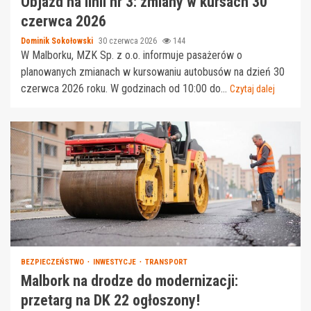
Objazd na linii nr 3: zmiany w kursach 30
czerwca 2026
Dominik Sokołowski
30 czerwca 2026
144
W Malborku, MZK Sp. z o.o. informuje pasażerów o
planowanych zmianach w kursowaniu autobusów na dzień 30
czerwca 2026 roku. W godzinach od 10:00 do...
Czytaj dalej
BEZPIECZEŃSTWO
INWESTYCJE
TRANSPORT
Malbork na drodze do modernizacji:
przetarg na DK 22 ogłoszony!