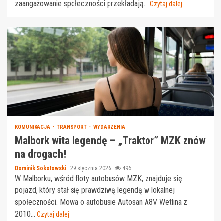
zaangażowanie społeczności przekładają...
Czytaj dalej
KOMUNIKACJA
TRANSPORT
WYDARZENIA
Malbork wita legendę – „Traktor” MZK znów
na drogach!
Dominik Sokołowski
29 stycznia 2026
496
W Malborku, wśród floty autobusów MZK, znajduje się
pojazd, który stał się prawdziwą legendą w lokalnej
społeczności. Mowa o autobusie Autosan A8V Wetlina z
2010...
Czytaj dalej