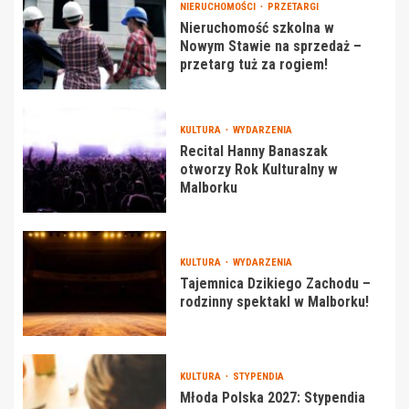
NIERUCHOMOŚCI
PRZETARGI
Nieruchomość szkolna w
Nowym Stawie na sprzedaż –
przetarg tuż za rogiem!
KULTURA
WYDARZENIA
Recital Hanny Banaszak
otworzy Rok Kulturalny w
Malborku
KULTURA
WYDARZENIA
Tajemnica Dzikiego Zachodu –
rodzinny spektakl w Malborku!
KULTURA
STYPENDIA
Młoda Polska 2027: Stypendia