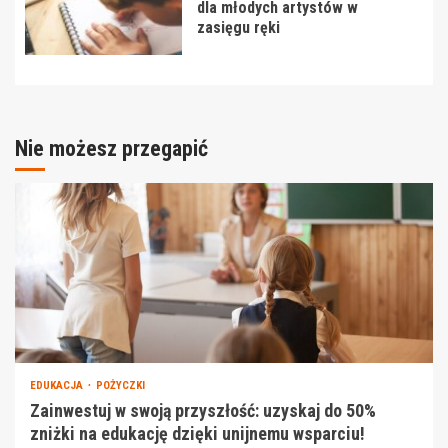
dla młodych artystów w
zasięgu ręki
Nie możesz przegapić
EDUKACJA
POŻYCZKI
Zainwestuj w swoją przyszłość: uzyskaj do 50%
zniżki na edukację dzięki unijnemu wsparciu!