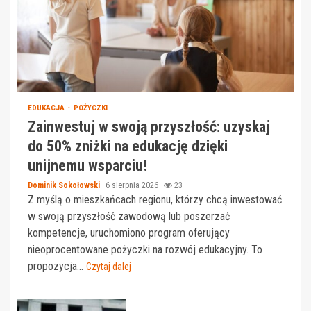
EDUKACJA
POŻYCZKI
Zainwestuj w swoją przyszłość: uzyskaj
do 50% zniżki na edukację dzięki
unijnemu wsparciu!
Dominik Sokołowski
6 sierpnia 2026
23
Z myślą o mieszkańcach regionu, którzy chcą inwestować
w swoją przyszłość zawodową lub poszerzać
kompetencje, uruchomiono program oferujący
nieoprocentowane pożyczki na rozwój edukacyjny. To
propozycja...
Czytaj dalej