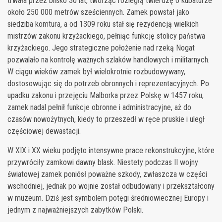
trwała przez blisko 30 lat, tworząc rozległą twierdzę o kubaturze
około 250 000 metrów sześciennych. Zamek powstał jako
siedziba komtura, a od 1309 roku stał się rezydencją wielkich
mistrzów zakonu krzyżackiego, pełniąc funkcję stolicy państwa
krzyżackiego. Jego strategiczne położenie nad rzeką Nogat
pozwalało na kontrolę ważnych szlaków handlowych i militarnych.
W ciągu wieków zamek był wielokrotnie rozbudowywany,
dostosowując się do potrzeb obronnych i reprezentacyjnych. Po
upadku zakonu i przejęciu Malborka przez Polskę w 1457 roku,
zamek nadal pełnił funkcje obronne i administracyjne, aż do
czasów nowożytnych, kiedy to przeszedł w ręce pruskie i uległ
częściowej dewastacji.
W XIX i XX wieku podjęto intensywne prace rekonstrukcyjne, które
przywróciły zamkowi dawny blask. Niestety podczas II wojny
światowej zamek poniósł poważne szkody, zwłaszcza w części
wschodniej, jednak po wojnie został odbudowany i przekształcony
w muzeum. Dziś jest symbolem potęgi średniowiecznej Europy i
jednym z najważniejszych zabytków Polski.