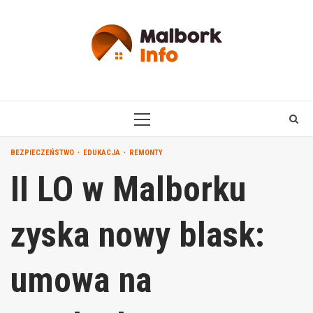
Skip
to
content
PRIMARY
MENU
BEZPIECZEŃSTWO
EDUKACJA
REMONTY
II LO w Malborku
zyska nowy blask:
umowa na