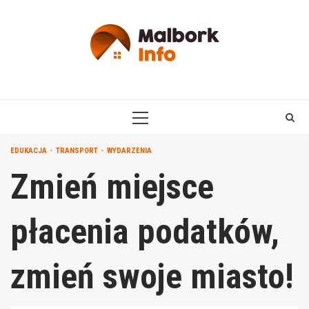
Skip
to
content
PRIMARY
MENU
EDUKACJA
TRANSPORT
WYDARZENIA
Zmień miejsce
płacenia podatków,
zmień swoje miasto!