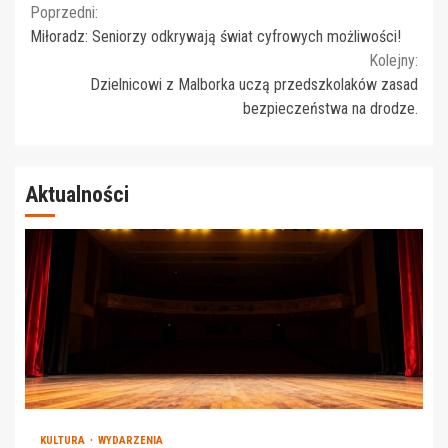
Continue
Poprzedni:
Miłoradz: Seniorzy odkrywają świat cyfrowych możliwości!
Reading
Kolejny:
Dzielnicowi z Malborka uczą przedszkolaków zasad
bezpieczeństwa na drodze.
Aktualności
KULTURA
WYDARZENIA