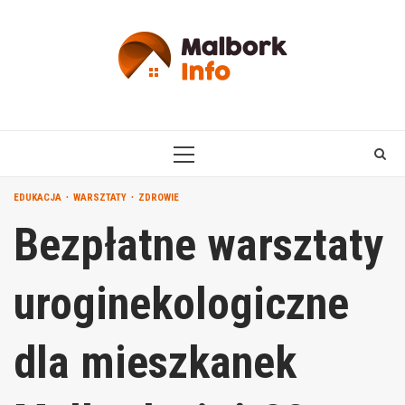
Skip
to
content
PRIMARY
MENU
EDUKACJA
WARSZTATY
ZDROWIE
Bezpłatne warsztaty
uroginekologiczne
dla mieszkanek