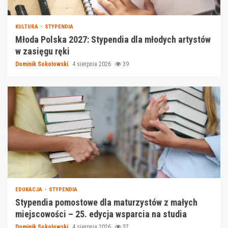
KULTURA
STYPENDIA
Młoda Polska 2027: Stypendia dla młodych artystów
w zasięgu ręki
Dominik Sokołowski
4 sierpnia 2026
39
EDUKACJA
STYPENDIA
Stypendia pomostowe dla maturzystów z małych
miejscowości – 25. edycja wsparcia na studia
Dominik Sokołowski
4 sierpnia 2026
37