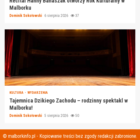
Recital Hanny Banaszak otworzy Rok Kulturalny w
Malborku
Dominik Sokołowski
6 sierpnia 2026
37
KULTURA
WYDARZENIA
Tajemnica Dzikiego Zachodu – rodzinny spektakl w
Malborku!
Dominik Sokołowski
5 sierpnia 2026
50
© malborkinfo.pl - Kopiowanie treści bez zgody redakcji zabronione.