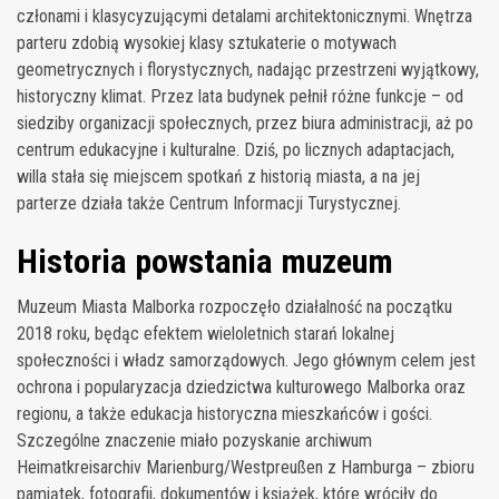
członami i klasycyzującymi detalami architektonicznymi. Wnętrza
parteru zdobią wysokiej klasy sztukaterie o motywach
geometrycznych i florystycznych, nadając przestrzeni wyjątkowy,
historyczny klimat. Przez lata budynek pełnił różne funkcje – od
siedziby organizacji społecznych, przez biura administracji, aż po
centrum edukacyjne i kulturalne. Dziś, po licznych adaptacjach,
willa stała się miejscem spotkań z historią miasta, a na jej
parterze działa także Centrum Informacji Turystycznej.
Historia powstania muzeum
Muzeum Miasta Malborka rozpoczęło działalność na początku
2018 roku, będąc efektem wieloletnich starań lokalnej
społeczności i władz samorządowych. Jego głównym celem jest
ochrona i popularyzacja dziedzictwa kulturowego Malborka oraz
regionu, a także edukacja historyczna mieszkańców i gości.
Szczególne znaczenie miało pozyskanie archiwum
Heimatkreisarchiv Marienburg/Westpreußen z Hamburga – zbioru
pamiątek, fotografii, dokumentów i książek, które wróciły do