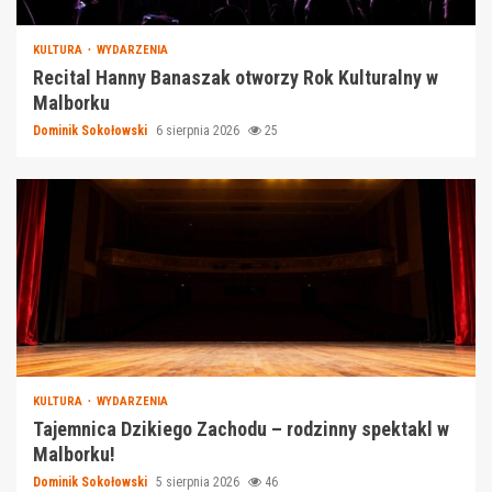
KULTURA
WYDARZENIA
Recital Hanny Banaszak otworzy Rok Kulturalny w
Malborku
Dominik Sokołowski
6 sierpnia 2026
25
KULTURA
WYDARZENIA
Tajemnica Dzikiego Zachodu – rodzinny spektakl w
Malborku!
Dominik Sokołowski
5 sierpnia 2026
46