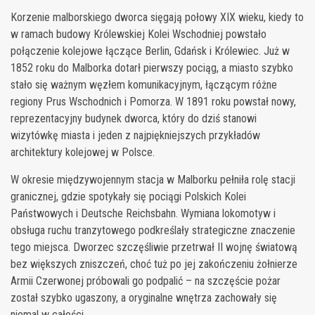
Korzenie malborskiego dworca sięgają połowy XIX wieku, kiedy to
w ramach budowy Królewskiej Kolei Wschodniej powstało
połączenie kolejowe łączące Berlin, Gdańsk i Królewiec. Już w
1852 roku do Malborka dotarł pierwszy pociąg, a miasto szybko
stało się ważnym węzłem komunikacyjnym, łączącym różne
regiony Prus Wschodnich i Pomorza. W 1891 roku powstał nowy,
reprezentacyjny budynek dworca, który do dziś stanowi
wizytówkę miasta i jeden z najpiękniejszych przykładów
architektury kolejowej w Polsce.
W okresie międzywojennym stacja w Malborku pełniła rolę stacji
granicznej, gdzie spotykały się pociągi Polskich Kolei
Państwowych i Deutsche Reichsbahn. Wymiana lokomotyw i
obsługa ruchu tranzytowego podkreślały strategiczne znaczenie
tego miejsca. Dworzec szczęśliwie przetrwał II wojnę światową
bez większych zniszczeń, choć tuż po jej zakończeniu żołnierze
Armii Czerwonej próbowali go podpalić – na szczęście pożar
został szybko ugaszony, a oryginalne wnętrza zachowały się
niemal w całości.