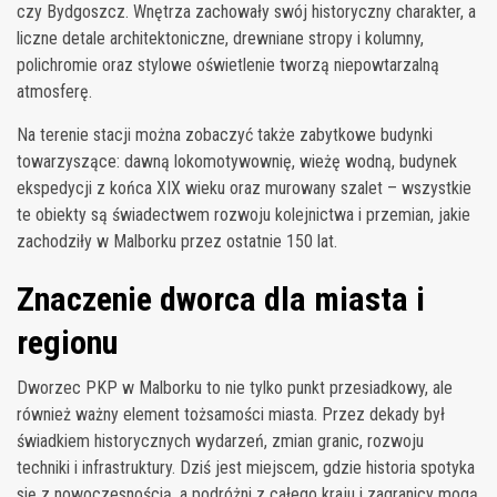
czy Bydgoszcz. Wnętrza zachowały swój historyczny charakter, a
liczne detale architektoniczne, drewniane stropy i kolumny,
polichromie oraz stylowe oświetlenie tworzą niepowtarzalną
atmosferę.
Na terenie stacji można zobaczyć także zabytkowe budynki
towarzyszące: dawną lokomotywownię, wieżę wodną, budynek
ekspedycji z końca XIX wieku oraz murowany szalet – wszystkie
te obiekty są świadectwem rozwoju kolejnictwa i przemian, jakie
zachodziły w Malborku przez ostatnie 150 lat.
Znaczenie dworca dla miasta i
regionu
Dworzec PKP w Malborku to nie tylko punkt przesiadkowy, ale
również ważny element tożsamości miasta. Przez dekady był
świadkiem historycznych wydarzeń, zmian granic, rozwoju
techniki i infrastruktury. Dziś jest miejscem, gdzie historia spotyka
się z nowoczesnością, a podróżni z całego kraju i zagranicy mogą