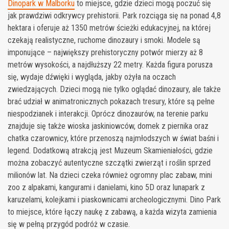
Dinopark w Malborku
to miejsce, gdzie dzieci mogą poczuć się
jak prawdziwi odkrywcy prehistorii. Park rozciąga się na ponad 4,8
hektara i oferuje aż 1350 metrów ścieżki edukacyjnej, na której
czekają realistyczne, ruchome dinozaury i smoki. Modele są
imponujące – największy prehistoryczny potwór mierzy aż 8
metrów wysokości, a najdłuższy 22 metry. Każda figura porusza
się, wydaje dźwięki i wygląda, jakby ożyła na oczach
zwiedzających. Dzieci mogą nie tylko oglądać dinozaury, ale także
brać udział w animatronicznych pokazach tresury, które są pełne
niespodzianek i interakcji. Oprócz dinozaurów, na terenie parku
znajduje się także wioska jaskiniowców, domek z piernika oraz
chatka czarownicy, które przenoszą najmłodszych w świat baśni i
legend. Dodatkową atrakcją jest Muzeum Skamieniałości, gdzie
można zobaczyć autentyczne szczątki zwierząt i roślin sprzed
milionów lat. Na dzieci czeka również ogromny plac zabaw, mini
zoo z alpakami, kangurami i danielami, kino 5D oraz lunapark z
karuzelami, kolejkami i piaskownicami archeologicznymi. Dino Park
to miejsce, które łączy naukę z zabawą, a każda wizyta zamienia
się w pełną przygód podróż w czasie.