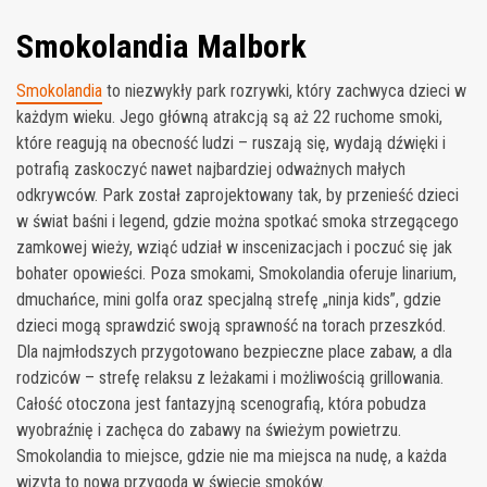
Smokolandia Malbork
Smokolandia
to niezwykły park rozrywki, który zachwyca dzieci w
każdym wieku. Jego główną atrakcją są aż 22 ruchome smoki,
które reagują na obecność ludzi – ruszają się, wydają dźwięki i
potrafią zaskoczyć nawet najbardziej odważnych małych
odkrywców. Park został zaprojektowany tak, by przenieść dzieci
w świat baśni i legend, gdzie można spotkać smoka strzegącego
zamkowej wieży, wziąć udział w inscenizacjach i poczuć się jak
bohater opowieści. Poza smokami, Smokolandia oferuje linarium,
dmuchańce, mini golfa oraz specjalną strefę „ninja kids”, gdzie
dzieci mogą sprawdzić swoją sprawność na torach przeszkód.
Dla najmłodszych przygotowano bezpieczne place zabaw, a dla
rodziców – strefę relaksu z leżakami i możliwością grillowania.
Całość otoczona jest fantazyjną scenografią, która pobudza
wyobraźnię i zachęca do zabawy na świeżym powietrzu.
Smokolandia to miejsce, gdzie nie ma miejsca na nudę, a każda
wizyta to nowa przygoda w świecie smoków.