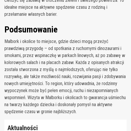
cieszyć się zabawą w otoczeniu zieleni i świeżego powietrza. To
idealne miejsce na aktywne spędzenie czasu z rodziną i
przełamanie własnych barier.
Podsumowanie
Malbork i okolice to miejsce, gdzie dzieci mogą przeżyć
prawdziwą przygodę – od spotkania z ruchomymi dinozaurami i
smokami, przez wspinaczkę w parkach linowych, aż po zabawę w
kolorowych salach i na placach zabaw. Każda z opisanych atrakcji
została stworzona z myślą o najmłodszych, oferując nie tylko
rozrywkę, ale także możliwość nauki, rozwijania pasji i zdobywania
nowych umiejętności. To region, który udowadnia, że rodzinny
wypoczynek może być pełen emocji, ruchu i niezapomnianych
wspomnień. Wizyta w Malborku i okolicach to gwarancja uśmiechu
na twarzy każdego dziecka i doskonały pomysł na aktywne
spędzenie czasu w gronie najbliższych.
Aktualności