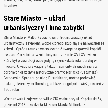
turystów.
Stare Miasto – układ
urbanistyczny i inne zabytki
Stare Miasto w Malborku zachowało średniowieczny układ
urbanistyczny z rynkiem, wokół którego skupiają się najważniejsze
zabytki. Oprócz ratusza warto zwrócić uwagę na gotycki kościół
św. Jana Chrzciciela, wzniesiony na przełomie XV i XVI wieku,
który był przez długi czas jedyną rzymskokatolicką parafią w
mieście. Uwagę przyciągają także fragmenty dawnych murów
obronnych oraz dwie historyczne bramy: Mariacka (Sztumska) i
Garncarska. Spacerując ulicą Piłsudskiego, można podziwiać
makietę twierdzy malborskiej, a także neogotycką wieżę ciśnień z
1905 roku.
Warto również zajrzeć do willi z XIX wieku przy ul. Kościuszki 54,
gdzie od 2018 roku działa Muzeum Miasta Malborka z