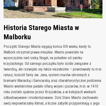
Historia Starego Miasta w
Malborku
Początki Starego Miasta sięgają końca XIII wieku, kiedy to
Malbork otrzymał prawa miejskie. Miasto powstało na
wysoczyźnie nad rzeką Nogat, na południe od zamku
krzyżackiego. Od samego początku było ściśle związane z
twierdzą, ale rozwijało się także niezależnie – powstawały tu m.in.
ratusz, kościół farny św. Jana, system murów obronnych z
bramami Mariacką i Garncarską oraz charakterystyczne podcienia.
Miasto wielokrotnie padało ofiarą wojen i pożarów, m.in. w 1410
roku zostało spalone przez Krzyżaków, a w kolejnych wiekach
odbudowywane i modernizowane. Dziś Stare Miasto zachowało
swój niepowtarzalny klimat, a liczne zabytki przypominają o jego