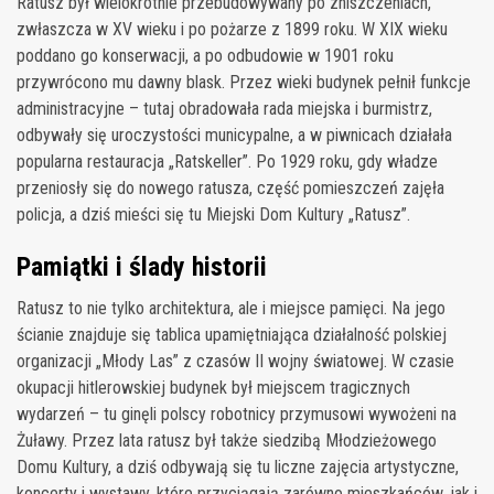
Ratusz był wielokrotnie przebudowywany po zniszczeniach,
zwłaszcza w XV wieku i po pożarze z 1899 roku. W XIX wieku
poddano go konserwacji, a po odbudowie w 1901 roku
przywrócono mu dawny blask. Przez wieki budynek pełnił funkcje
administracyjne – tutaj obradowała rada miejska i burmistrz,
odbywały się uroczystości municypalne, a w piwnicach działała
popularna restauracja „Ratskeller”. Po 1929 roku, gdy władze
przeniosły się do nowego ratusza, część pomieszczeń zajęła
policja, a dziś mieści się tu Miejski Dom Kultury „Ratusz”.
Pamiątki i ślady historii
Ratusz to nie tylko architektura, ale i miejsce pamięci. Na jego
ścianie znajduje się tablica upamiętniająca działalność polskiej
organizacji „Młody Las” z czasów II wojny światowej. W czasie
okupacji hitlerowskiej budynek był miejscem tragicznych
wydarzeń – tu ginęli polscy robotnicy przymusowi wywożeni na
Żuławy. Przez lata ratusz był także siedzibą Młodzieżowego
Domu Kultury, a dziś odbywają się tu liczne zajęcia artystyczne,
koncerty i wystawy, które przyciągają zarówno mieszkańców, jak i