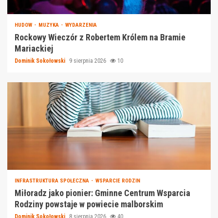
HUDOW
MUZYKA
WYDARZENIA
Rockowy Wieczór z Robertem Królem na Bramie
Mariackiej
Dominik Sokołowski
9 sierpnia 2026
10
INFRASTRUKTURA SPOŁECZNA
WSPARCIE RODZIN
Miłoradz jako pionier: Gminne Centrum Wsparcia
Rodziny powstaje w powiecie malborskim
Dominik Sokołowski
8 sierpnia 2026
40