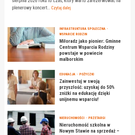
sierpnia 2026 roku to czas, który warto zarezerwować na
plenerowy koncert...
Czytaj dalej
INFRASTRUKTURA SPOŁECZNA
WSPARCIE RODZIN
Miłoradz jako pionier: Gminne
Centrum Wsparcia Rodziny
powstaje w powiecie
malborskim
EDUKACJA
POŻYCZKI
Zainwestuj w swoją
przyszłość: uzyskaj do 50%
zniżki na edukację dzięki
unijnemu wsparciu!
NIERUCHOMOŚCI
PRZETARGI
Nieruchomość szkolna w
Nowym Stawie na sprzedaż –