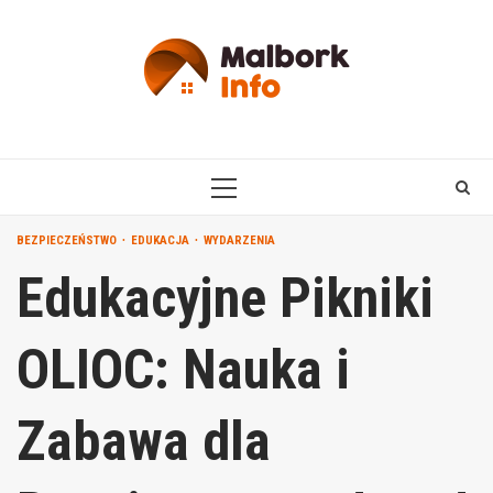
Skip
to
content
PRIMARY
MENU
BEZPIECZEŃSTWO
EDUKACJA
WYDARZENIA
Edukacyjne Pikniki
OLIOC: Nauka i
Zabawa dla