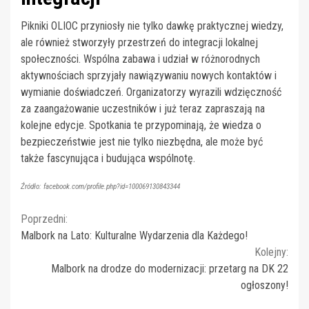
Pikniki OLIOC przyniosły nie tylko dawkę praktycznej wiedzy,
ale również stworzyły przestrzeń do integracji lokalnej
społeczności. Wspólna zabawa i udział w różnorodnych
aktywnościach sprzyjały nawiązywaniu nowych kontaktów i
wymianie doświadczeń. Organizatorzy wyrazili wdzięczność
za zaangażowanie uczestników i już teraz zapraszają na
kolejne edycje. Spotkania te przypominają, że wiedza o
bezpieczeństwie jest nie tylko niezbędna, ale może być
także fascynująca i budująca wspólnotę.
Źródło: facebook.com/profile.php?id=100069130843344
Continue
Poprzedni:
Malbork na Lato: Kulturalne Wydarzenia dla Każdego!
Reading
Kolejny:
Malbork na drodze do modernizacji: przetarg na DK 22
ogłoszony!