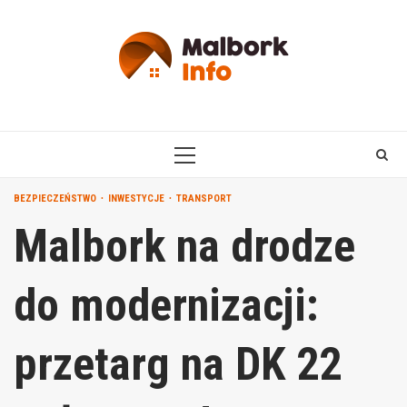
Skip
to
content
PRIMARY
MENU
BEZPIECZEŃSTWO
INWESTYCJE
TRANSPORT
Malbork na drodze
do modernizacji:
przetarg na DK 22