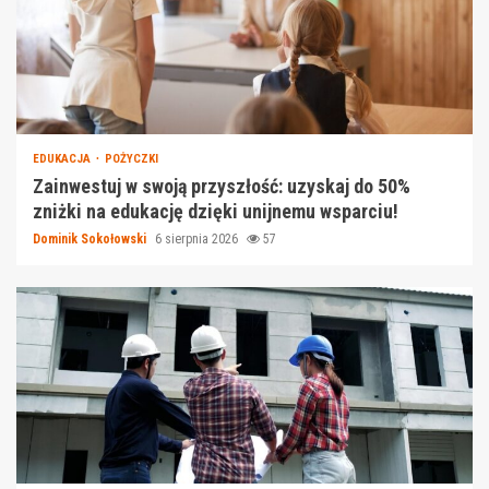
EDUKACJA
POŻYCZKI
Zainwestuj w swoją przyszłość: uzyskaj do 50%
zniżki na edukację dzięki unijnemu wsparciu!
Dominik Sokołowski
6 sierpnia 2026
57