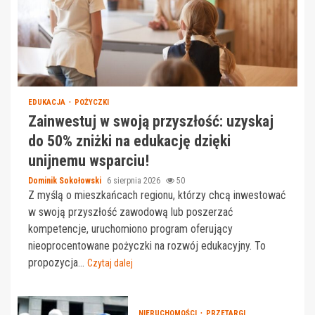
EDUKACJA
POŻYCZKI
Zainwestuj w swoją przyszłość: uzyskaj
do 50% zniżki na edukację dzięki
unijnemu wsparciu!
Dominik Sokołowski
6 sierpnia 2026
50
Z myślą o mieszkańcach regionu, którzy chcą inwestować
w swoją przyszłość zawodową lub poszerzać
kompetencje, uruchomiono program oferujący
nieoprocentowane pożyczki na rozwój edukacyjny. To
propozycja...
Czytaj dalej
NIERUCHOMOŚCI
PRZETARGI