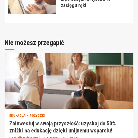
zasięgu ręki
Nie możesz przegapić
EDUKACJA
POŻYCZKI
Zainwestuj w swoją przyszłość: uzyskaj do 50%
zniżki na edukację dzięki unijnemu wsparciu!