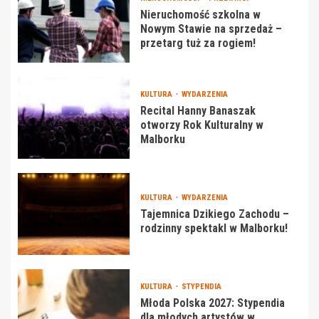
Nieruchomość szkolna w
Nowym Stawie na sprzedaż –
przetarg tuż za rogiem!
KULTURA
WYDARZENIA
Recital Hanny Banaszak
otworzy Rok Kulturalny w
Malborku
KULTURA
WYDARZENIA
Tajemnica Dzikiego Zachodu –
rodzinny spektakl w Malborku!
KULTURA
STYPENDIA
Młoda Polska 2027: Stypendia
dla młodych artystów w