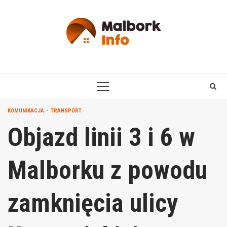
Skip
to
content
PRIMARY
MENU
KOMUNIKACJA
TRANSPORT
Objazd linii 3 i 6 w
Malborku z powodu
zamknięcia ulicy