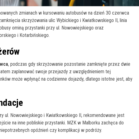
lanowanych zmianach w kursowaniu autobusów na dzień 30 czerwca
mknięcia skrzyżowania ulic Wybickiego i Kwiatkowskiego II, linia
tobusy ominą przystanki przy ul. Nowowiejskiego oraz
orskiego i Kotarbińskiego.
żerów
rwca
, podczas gdy skrzyżowanie pozostanie zamknięte przez dwie
i zatem zaplanować swoje przejazdy z uwzględnieniem tej
nków może wpłynąć na codzienne dojazdy, dlatego istotne jest, aby
ndacje
rzy ul. Nowowiejskiego i Kwiatkowskiego II, rekomendowane jest
ejście na inne pobliskie przystanki. MZK w Malborku zachęca do
 niepotrzebnych opóźnień czy komplikacji w podróży.