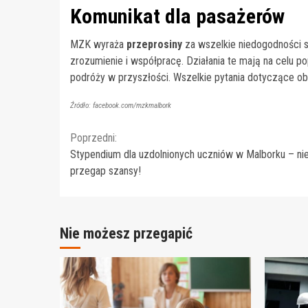
Komunikat dla pasażerów
MZK wyraża
przeprosiny
za wszelkie niedogodności
zrozumienie i współpracę. Działania te mają na celu p
podróży w przyszłości. Wszelkie pytania dotyczące ob
Źródło: facebook.com/mzkmalbork
Continue
Poprzedni:
Stypendium dla uzdolnionych uczniów w Malborku – ni
Reading
przegap szansy!
Nie możesz przegapić