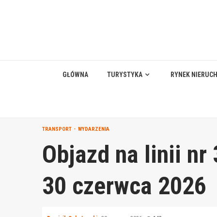
Skip
to
content
GŁÓWNA
TURYSTYKA
RYNEK NIERUC
TRANSPORT
WYDARZENIA
Objazd na linii nr
30 czerwca 2026