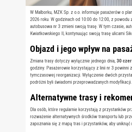
W Malborku, MZK Sp. z o.o. informuje pasażerów o p
2026 roku. W godzinach od 10:00 do 12:00, z powodu za
autobusowa nr 3 zmieni swoją trasę. W tym czasie, au
Kwiatkowskiego II, kontynuując swoją trasę ulicami Sik
Objazd i jego wpływ na pasa
Zmiana trasy dotyczy wyłącznie jednego dnia,
30 cze
godziny. Pasażerowie korzystający z linii nr 3 powinn
tymczasowej reorganizacji. Wyłączenie dwóch przysta
podróżni byli świadomi przeprowadzanych modyfikacji.
Alternatywne trasy i rekome
Dla osób, które regularnie korzystają z przystanków p
rozważenie alternatywnych środków transportu lub prz
zapoznania się z mapą tras i przystanków, aby uniknąć