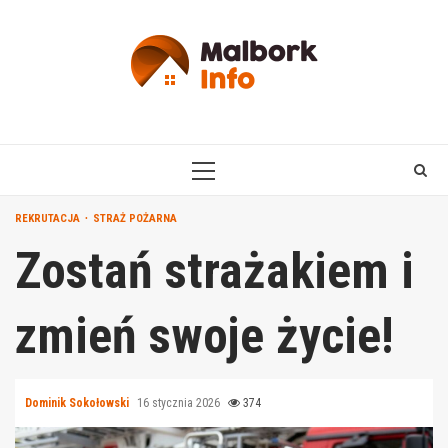
Skip
to
content
PRIMARY
MENU
REKRUTACJA
STRAŻ POŻARNA
Zostań strażakiem i
zmień swoje życie!
Dominik Sokołowski
16 stycznia 2026
374