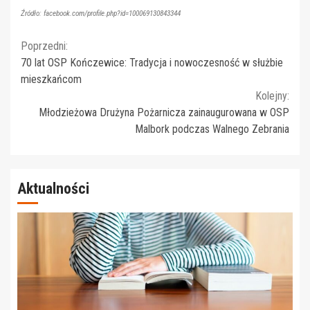
Źródło: facebook.com/profile.php?id=100069130843344
Continue
Poprzedni:
70 lat OSP Kończewice: Tradycja i nowoczesność w służbie
Reading
mieszkańcom
Kolejny:
Młodzieżowa Drużyna Pożarnicza zainaugurowana w OSP
Malbork podczas Walnego Zebrania
Aktualności