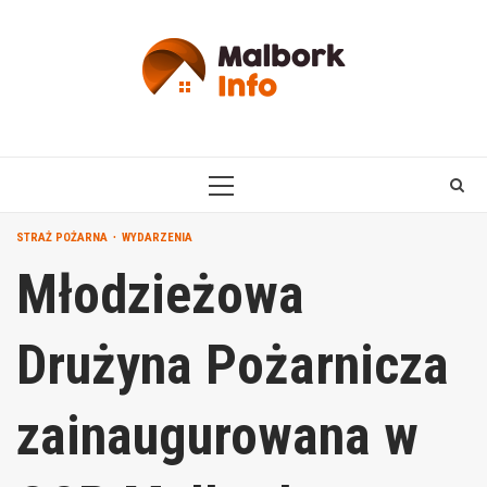
Skip
to
content
PRIMARY
MENU
STRAŻ POŻARNA
WYDARZENIA
Młodzieżowa
Drużyna Pożarnicza
zainaugurowana w