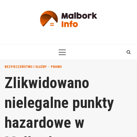
Skip
to
content
PRIMARY
MENU
BEZPIECZEŃSTWO I SŁUŻBY
PRAWO
Zlikwidowano
nielegalne punkty
hazardowe w