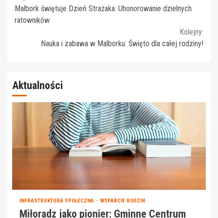
Continue
Malbork świętuje Dzień Strażaka: Uhonorowanie dzielnych
Reading
ratowników
Kolejny:
Nauka i zabawa w Malborku: Święto dla całej rodziny!
Aktualności
INFRASTRUKTURA SPOŁECZNA
WSPARCIE RODZIN
Miłoradz jako pionier: Gminne Centrum