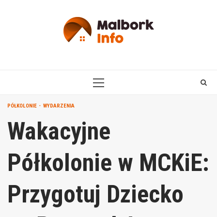
Skip
to
content
PRIMARY
MENU
PÓŁKOLONIE
WYDARZENIA
Wakacyjne
Półkolonie w MCKiE:
Przygotuj Dziecko