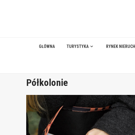
Skip
to
content
GŁÓWNA
TURYSTYKA
RYNEK NIERUC
Półkolonie