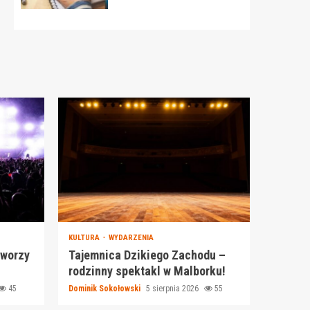
KULTURA
WYDARZENIA
tworzy
Tajemnica Dzikiego Zachodu –
rodzinny spektakl w Malborku!
45
Dominik Sokołowski
5 sierpnia 2026
55