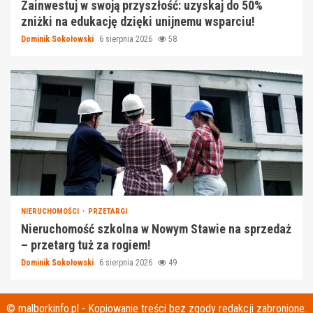
Zainwestuj w swoją przyszłość: uzyskaj do 50%
zniżki na edukację dzięki unijnemu wsparciu!
Dominik Sokołowski
6 sierpnia 2026
58
NIERUCHOMOŚCI
PRZETARGI
Nieruchomość szkolna w Nowym Stawie na sprzedaż
– przetarg tuż za rogiem!
Dominik Sokołowski
6 sierpnia 2026
49
© malborkinfo.pl - Kopiowanie treści bez zgody redakcji zabronione.