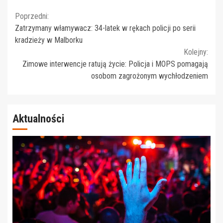
Continue
Poprzedni:
Zatrzymany włamywacz: 34-latek w rękach policji po serii
Reading
kradzieży w Malborku
Kolejny:
Zimowe interwencje ratują życie: Policja i MOPS pomagają
osobom zagrożonym wychłodzeniem
Aktualności