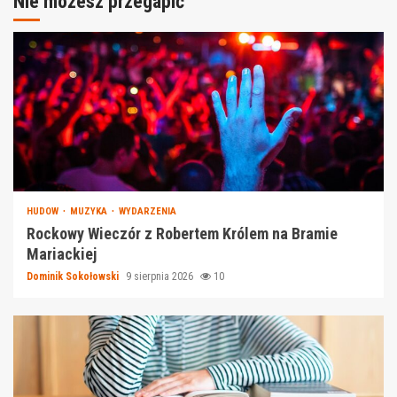
Nie możesz przegapić
HUDOW
MUZYKA
WYDARZENIA
Rockowy Wieczór z Robertem Królem na Bramie
Mariackiej
Dominik Sokołowski
9 sierpnia 2026
10