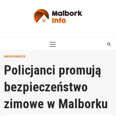
Skip
to
content
PRIMARY
MENU
UNCATEGORIZED
Policjanci promują
bezpieczeństwo
zimowe w Malborku