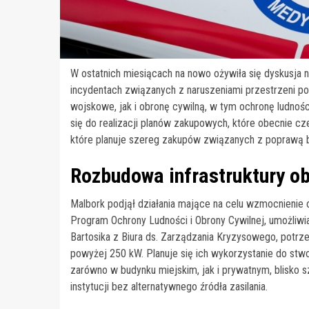
W ostatnich miesiącach na nowo ożywiła się dyskusja
incydentach związanych z naruszeniami przestrzeni p
wojskowe, jak i obronę cywilną, w tym ochronę ludnoś
się do realizacji planów zakupowych, które obecnie c
które planuje szereg zakupów związanych z poprawą
Rozbudowa infrastruktury o
Malbork podjął działania mające na celu wzmocnienie oc
Program Ochrony Ludności i Obrony Cywilnej, umożliw
Bartosika z Biura ds. Zarządzania Kryzysowego, potr
powyżej 250 kW. Planuje się ich wykorzystanie do stw
zarówno w budynku miejskim, jak i prywatnym, blisko s
instytucji bez alternatywnego źródła zasilania.