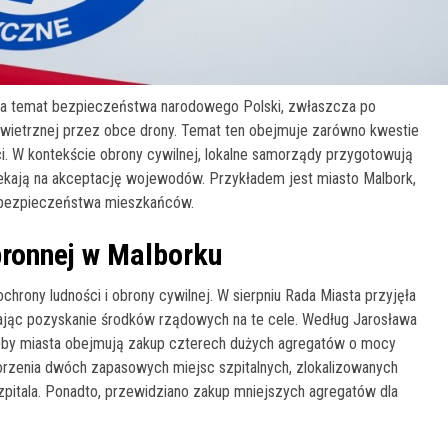
 na temat bezpieczeństwa narodowego Polski, zwłaszcza po
owietrznej przez obce drony. Temat ten obejmuje zarówno kwestie
ci. W kontekście obrony cywilnej, lokalne samorządy przygotowują
zekają na akceptację wojewodów. Przykładem jest miasto Malbork,
 bezpieczeństwa mieszkańców.
bronnej w Malborku
hrony ludności i obrony cywilnej. W sierpniu Rada Miasta przyjęła
iając pozyskanie środków rządowych na te cele. Według Jarosława
zeby miasta obejmują zakup czterech dużych agregatów o mocy
orzenia dwóch zapasowych miejsc szpitalnych, zlokalizowanych
zpitala. Ponadto, przewidziano zakup mniejszych agregatów dla