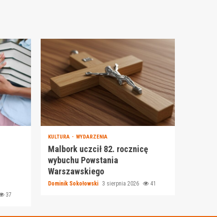
KULTURA
WYDARZENIA
Malbork uczcił 82. rocznicę
wybuchu Powstania
Warszawskiego
Dominik Sokołowski
3 sierpnia 2026
41
37