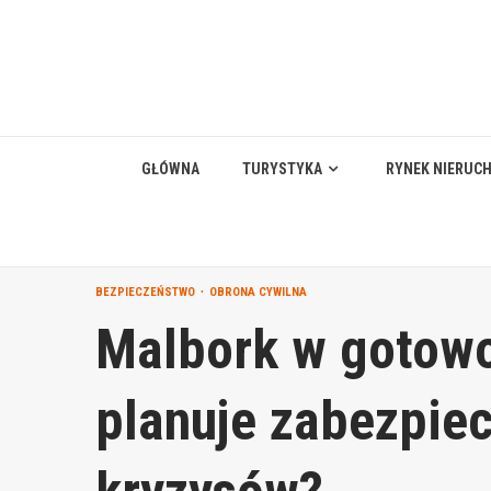
Skip
to
content
GŁÓWNA
TURYSTYKA
RYNEK NIERUC
BEZPIECZEŃSTWO
OBRONA CYWILNA
Malbork w gotowo
planuje zabezpie