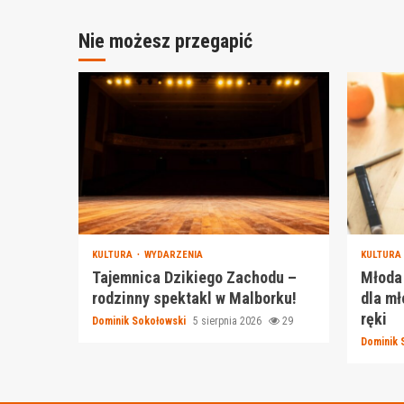
Nie możesz przegapić
KULTURA
WYDARZENIA
KULTURA
Tajemnica Dzikiego Zachodu –
Młoda 
rodzinny spektakl w Malborku!
dla mł
ręki
Dominik Sokołowski
5 sierpnia 2026
29
Dominik 