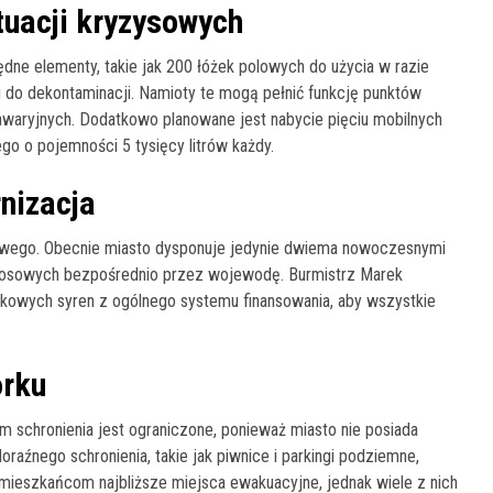
uacji kryzysowych
dne elementy, takie jak 200 łóżek polowych do użycia w razie
 do dekontaminacji. Namioty te mogą pełnić funkcję punktów
awaryjnych. Dodatkowo planowane jest nabycie pięciu mobilnych
o o pojemności 5 tysięcy litrów każdy.
nizacja
owego. Obecnie miasto dysponuje jedynie dwiema nowoczesnymi
głosowych bezpośrednio przez wojewodę. Burmistrz Marek
tkowych syren z ogólnego systemu finansowania, aby wszystkie
orku
chronienia jest ograniczone, ponieważ miasto nie posiada
raźnego schronienia, takie jak piwnice i parkingi podziemne,
mieszkańcom najbliższe miejsca ewakuacyjne, jednak wiele z nich