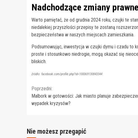
Nadchodzące zmiany prawn
Warto pamiętać, że od grudnia 2024 roku, czujki te s
niedalekiej przyszłości przepisy te zostaną rozszerz
bezpieczeństwa w naszych miejscach zamieszkania.
Podsumowując, inwestycja w czujki dymu i czadu to k
proste i stosunkowo niedrogie, mogą okazać się nieoc
bliskich.
źródło: facebook.com/profile.php?id=100069130843344
Continue
Poprzedni:
Malbork w gotowości: Jak miasto planuje zabezpieczen
Reading
wypadek kryzysów?
Nie możesz przegapić