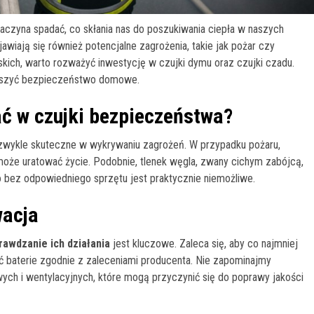
czyna spadać, co skłania nas do poszukiwania ciepła w naszych
wiają się również potencjalne zagrożenia, takie jak pożar czy
liskich, warto rozważyć inwestycję w czujki dymu oraz czujki czadu.
ększyć bezpieczeństwo domowe.
ć w czujki bezpieczeństwa?
 niezwykle skuteczne w wykrywaniu zagrożeń. W przypadku pożaru,
oże uratować życie. Podobnie, tlenek węgla, zwany cichym zabójcą,
o bez odpowiedniego sprzętu jest praktycznie niemożliwe.
wacja
rawdzanie ich działania
jest kluczowe. Zaleca się, aby co najmniej
ć baterie zgodnie z zaleceniami producenta. Nie zapominajmy
h i wentylacyjnych, które mogą przyczynić się do poprawy jakości