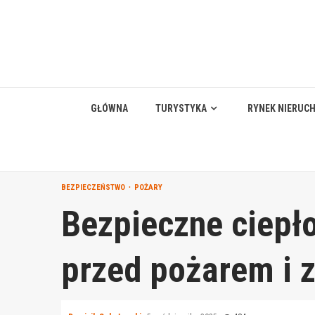
Skip
to
content
GŁÓWNA
TURYSTYKA
RYNEK NIERUC
BEZPIECZEŃSTWO
POŻARY
Bezpieczne ciepło
przed pożarem i 