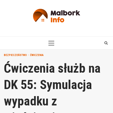
Skip
to
content
PRIMARY
MENU
BEZPIECZEŃSTWO
ĆWICZENIA
Ćwiczenia służb na
DK 55: Symulacja
wypadku z