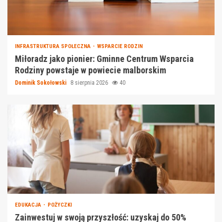
INFRASTRUKTURA SPOŁECZNA
WSPARCIE RODZIN
Miłoradz jako pionier: Gminne Centrum Wsparcia
Rodziny powstaje w powiecie malborskim
Dominik Sokołowski
8 sierpnia 2026
40
EDUKACJA
POŻYCZKI
Zainwestuj w swoją przyszłość: uzyskaj do 50%