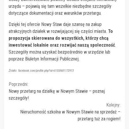
urzędu – pojawią się tam wszelkie niezbędne szczegóły
dotyczące dokumentacji oraz warunków przetargu.
Dzięki tej ofercie Nowy Staw daje szansę na zakup
atrakcyjnych działek w rozwijającej się części miasta.
To
propozycja skierowana do wszystkich, którzy chcą
inwestować lokalnie oraz rozwijać naszą społeczność
.
Szczegóły można uzyskać bezpośrednio w urzędzie lub
poprzez Biuletyn Informacji Publicznej.
Źródło: facebook.com/profile.php?id=61550681172913
Continue
Poprzedni:
Nowy przetarg na działkę w Nowym Stawie – poznaj
Reading
szczegóły!
Kolejny:
Nieruchomość szkolna w Nowym Stawie na sprzedaż –
przetarg tuż za rogiem!