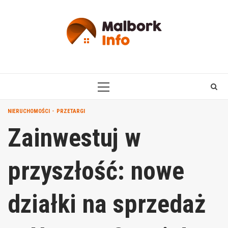
Skip
to
content
PRIMARY
MENU
NIERUCHOMOŚCI
PRZETARGI
Zainwestuj w
przyszłość: nowe
działki na sprzedaż