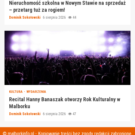
Nieruchomość szkolna w Nowym Stawie na sprzedaż
– przetarg tuż za rogiem!
Dominik Sokołowski
6 sierpnia 2026
44
KULTURA
WYDARZENIA
Recital Hanny Banaszak otworzy Rok Kulturalny w
Malborku
Dominik Sokołowski
6 sierpnia 2026
47
© malborkinfo.pl - Kopiowanie treści bez zgody redakcji zabronione.