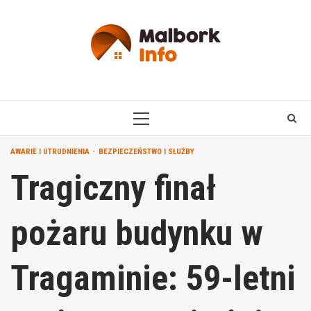
Skip
to
content
PRIMARY
MENU
AWARIE I UTRUDNIENIA
BEZPIECZEŃSTWO I SŁUŻBY
Tragiczny finał
pożaru budynku w
Tragaminie: 59-letni