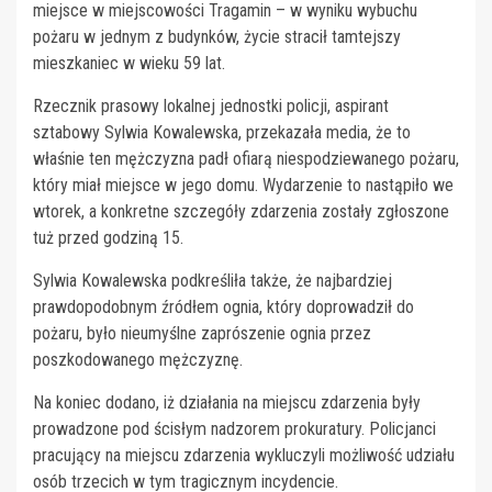
miejsce w miejscowości Tragamin – w wyniku wybuchu
pożaru w jednym z budynków, życie stracił tamtejszy
mieszkaniec w wieku 59 lat.
Rzecznik prasowy lokalnej jednostki policji, aspirant
sztabowy Sylwia Kowalewska, przekazała media, że to
właśnie ten mężczyzna padł ofiarą niespodziewanego pożaru,
który miał miejsce w jego domu. Wydarzenie to nastąpiło we
wtorek, a konkretne szczegóły zdarzenia zostały zgłoszone
tuż przed godziną 15.
Sylwia Kowalewska podkreśliła także, że najbardziej
prawdopodobnym źródłem ognia, który doprowadził do
pożaru, było nieumyślne zaprószenie ognia przez
poszkodowanego mężczyznę.
Na koniec dodano, iż działania na miejscu zdarzenia były
prowadzone pod ścisłym nadzorem prokuratury. Policjanci
pracujący na miejscu zdarzenia wykluczyli możliwość udziału
osób trzecich w tym tragicznym incydencie.