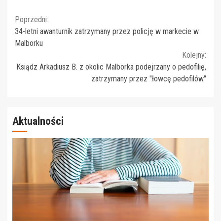
Continue
Poprzedni:
34-letni awanturnik zatrzymany przez policję w markecie w
Reading
Malborku
Kolejny:
Ksiądz Arkadiusz B. z okolic Malborka podejrzany o pedofilię,
zatrzymany przez "łowcę pedofilów"
Aktualności