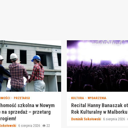
OMOŚCI
PRZETARGI
KULTURA
WYDARZENIA
chomość szkolna w Nowym
Recital Hanny Banaszak o
 na sprzedaż – przetarg
Rok Kulturalny w Malborku
 rogiem!
Dominik Sokołowski
6 sierpnia 2026
Sokołowski
6 sierpnia 2026
22