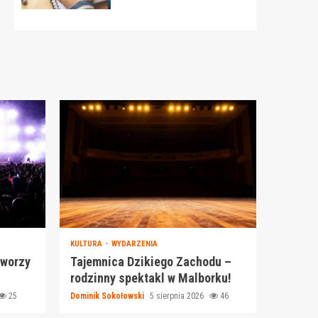
KULTURA
WYDARZENIA
tworzy
Tajemnica Dzikiego Zachodu –
rodzinny spektakl w Malborku!
25
Dominik Sokołowski
5 sierpnia 2026
46