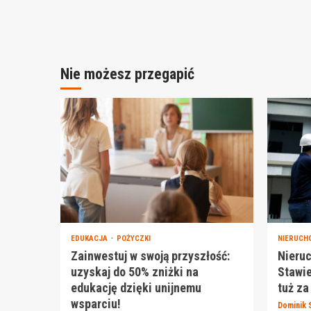
Nie możesz przegapić
EDUKACJA
POŻYCZKI
NIERUCH
Zainwestuj w swoją przyszłość:
Nieru
uzyskaj do 50% zniżki na
Stawie
edukację dzięki unijnemu
tuż za
wsparciu!
Dominik 