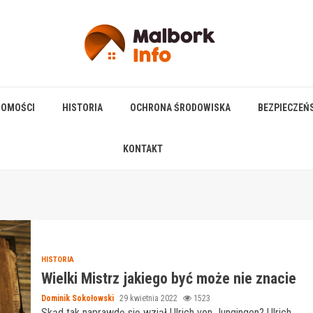
HOMOŚCI
HISTORIA
OCHRONA ŚRODOWISKA
BEZPIECZEŃ
KONTAKT
HISTORIA
Wielki Mistrz jakiego być może nie znacie
Dominik Sokołowski
29 kwietnia 2022
1523
Skąd tak naprawdę się wziął Ulrich von Jungingen? Ulrich