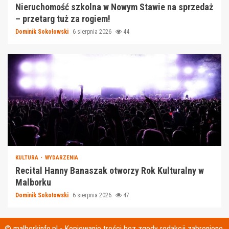
Nieruchomość szkolna w Nowym Stawie na sprzedaż
– przetarg tuż za rogiem!
Dominik Sokołowski
6 sierpnia 2026
44
KULTURA
WYDARZENIA
Recital Hanny Banaszak otworzy Rok Kulturalny w
Malborku
Dominik Sokołowski
6 sierpnia 2026
47
© malborkinfo.pl - Kopiowanie treści bez zgody redakcji zabronione.