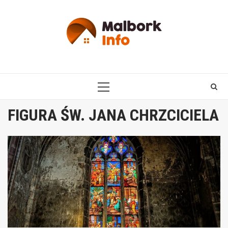
Skip
to
content
PRIMARY
MENU
FIGURA ŚW. JANA CHRZCICIELA