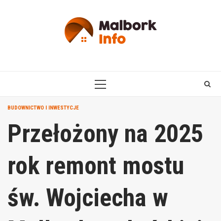
Skip
to
content
PRIMARY
MENU
BUDOWNICTWO I INWESTYCJE
Przełożony na 2025
rok remont mostu
św. Wojciecha w