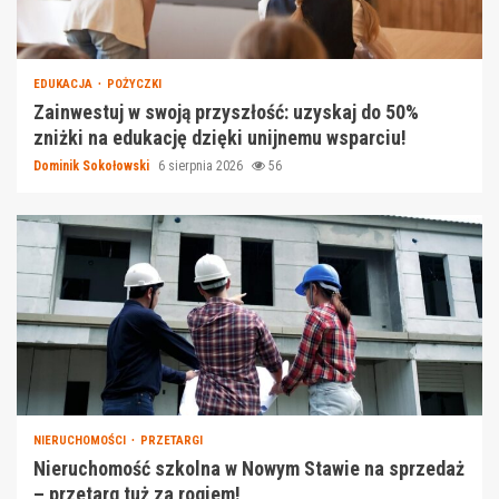
EDUKACJA
POŻYCZKI
Zainwestuj w swoją przyszłość: uzyskaj do 50%
zniżki na edukację dzięki unijnemu wsparciu!
Dominik Sokołowski
6 sierpnia 2026
56
NIERUCHOMOŚCI
PRZETARGI
Nieruchomość szkolna w Nowym Stawie na sprzedaż
– przetarg tuż za rogiem!