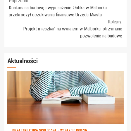
Continue
Poprzedni:
Konkurs na budowę i wyposażenie żłobka w Malborku
Reading
przekroczył oczekiwania finansowe Urzędu Miasta
Kolejny:
Projekt mieszkań na wynajem w Malborku: otrzymane
pozwolenie na budowę
Aktualności
INFRASTRUKTURA SPOŁECZNA
WSPARCIE RODZIN