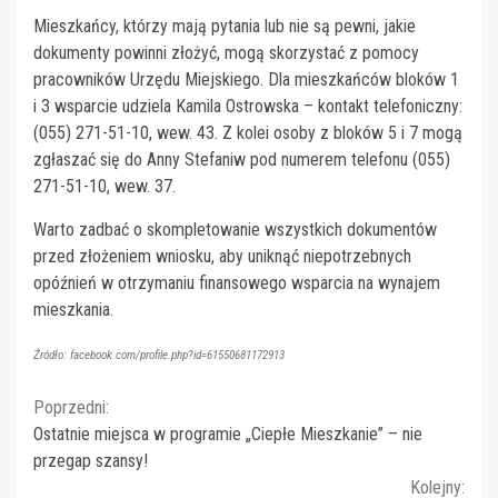
Mieszkańcy, którzy mają pytania lub nie są pewni, jakie
dokumenty powinni złożyć, mogą skorzystać z pomocy
pracowników Urzędu Miejskiego. Dla mieszkańców bloków 1
i 3 wsparcie udziela Kamila Ostrowska – kontakt telefoniczny:
(055) 271-51-10, wew. 43. Z kolei osoby z bloków 5 i 7 mogą
zgłaszać się do Anny Stefaniw pod numerem telefonu (055)
271-51-10, wew. 37.
Warto zadbać o skompletowanie wszystkich dokumentów
przed złożeniem wniosku, aby uniknąć niepotrzebnych
opóźnień w otrzymaniu finansowego wsparcia na wynajem
mieszkania.
Źródło: facebook.com/profile.php?id=61550681172913
Continue
Poprzedni:
Ostatnie miejsca w programie „Ciepłe Mieszkanie” – nie
Reading
przegap szansy!
Kolejny: