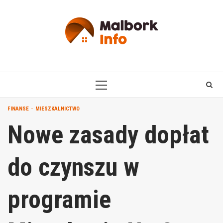
Skip
to
content
PRIMARY
MENU
FINANSE
MIESZKALNICTWO
Nowe zasady dopłat
do czynszu w
programie