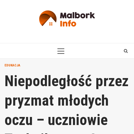
Skip
to
content
PRIMARY
MENU
EDUKACJA
Niepodległość przez
pryzmat młodych
oczu – uczniowie