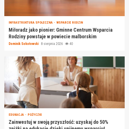
INFRASTRUKTURA SPOŁECZNA
WSPARCIE RODZIN
Miłoradz jako pionier: Gminne Centrum Wsparcia
Rodziny powstaje w powiecie malborskim
Dominik Sokołowski
8 sierpnia 2026
40
EDUKACJA
POŻYCZKI
Zainwestuj w swoją przyszłość: uzyskaj do 50%
zniżki na edukację dzięki unijnemu wsparciu!