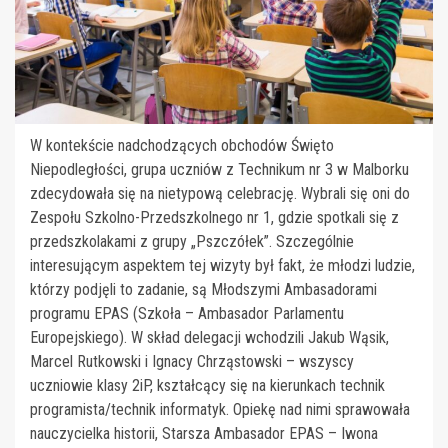
W kontekście nadchodzących obchodów Święto
Niepodległości, grupa uczniów z Technikum nr 3 w Malborku
zdecydowała się na nietypową celebrację. Wybrali się oni do
Zespołu Szkolno-Przedszkolnego nr 1, gdzie spotkali się z
przedszkolakami z grupy „Pszczółek”. Szczególnie
interesującym aspektem tej wizyty był fakt, że młodzi ludzie,
którzy podjęli to zadanie, są Młodszymi Ambasadorami
programu EPAS (Szkoła – Ambasador Parlamentu
Europejskiego). W skład delegacji wchodzili Jakub Wąsik,
Marcel Rutkowski i Ignacy Chrząstowski – wszyscy
uczniowie klasy 2iP, kształcący się na kierunkach technik
programista/technik informatyk. Opiekę nad nimi sprawowała
nauczycielka historii, Starsza Ambasador EPAS – Iwona