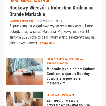
HUDOW
MUZYKA
WYDARZENIA
Rockowy Wieczór z Robertem Królem na
Bramie Mariackiej
Dominik Sokołowski
9 sierpnia 2026
14
Zapraszamy na wyjątkowe wydarzenie muzyczne, które
odbędzie się w sercu Malborka. Piątkowy wieczór 14
sierpnia 2026 roku to czas, który warto zarezerwować na
plenerowy koncert...
Czytaj dalej
INFRASTRUKTURA SPOŁECZNA
WSPARCIE RODZIN
Miłoradz jako pionier: Gminne
Centrum Wsparcia Rodziny
powstaje w powiecie
malborskim
EDUKACJA
POŻYCZKI
Zainwestuj w swoją
przyszłość: uzyskaj do 50%