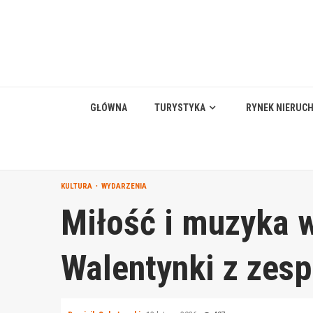
Skip
to
content
GŁÓWNA
TURYSTYKA
RYNEK NIERUC
KULTURA
WYDARZENIA
Miłość i muzyka 
Walentynki z zes