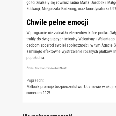
gości znalazły się również radne Marta Dorobek i Małg
Edukacji, Małgorzata Badziong, oraz koordynatorka U
Chwile pełne emocji
W programie nie zabrakło elementów, które podkreślał
trafiły do świętujących imieniny Walentyny i Walente
osobom spośród swojej społeczności, w tym Agacie Sz
zamknęło efektowne wystrzelenie różanych płatków, kt
popołudnia.
Źródło: facebook.com/MalborkMiasto
Continue
Poprzedni:
Malbork promuje bezpieczeństwo: Uczniowie w akcji 
Reading
numerem 112!