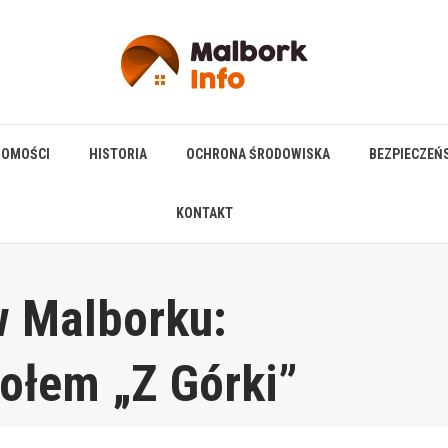
HOMOŚCI
HISTORIA
OCHRONA ŚRODOWISKA
BEZPIECZEŃ
KONTAKT
w Malborku:
połem „Z Górki”