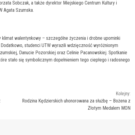
orzata Sobczak, a także dyrektor Miejskiego Centrum Kultury i
TW Agata Szumska.
y klimat walentynkowy – szczególne życzenia i drobne upominki
go. Dodatkowo, studenci UTW wyrazili wdzięczność wyróżnionym
umskiej, Danucie Pozorskiej oraz Celinie Pacanowskiej. Spotkanie
óre stało się symbolicznym dopełnieniem tego ciepłego i radosnego
Kolejny:
z
Rodzina Kędzierskich uhonorowana za służbę – Bożena z
Złotym Medalem MON