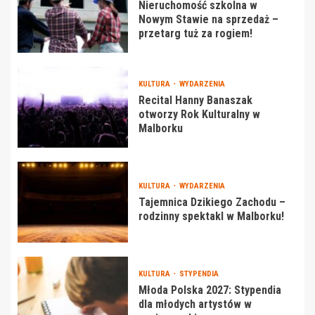
Nieruchomość szkolna w
Nowym Stawie na sprzedaż –
przetarg tuż za rogiem!
KULTURA
WYDARZENIA
Recital Hanny Banaszak
otworzy Rok Kulturalny w
Malborku
KULTURA
WYDARZENIA
Tajemnica Dzikiego Zachodu –
rodzinny spektakl w Malborku!
KULTURA
STYPENDIA
Młoda Polska 2027: Stypendia
dla młodych artystów w