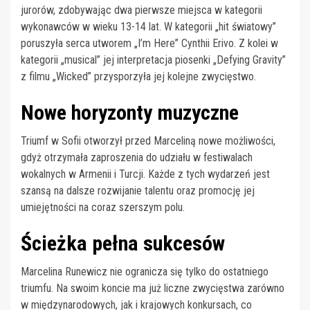
jurorów, zdobywając dwa pierwsze miejsca w kategorii
wykonawców w wieku 13-14 lat. W kategorii „hit światowy”
poruszyła serca utworem „I’m Here” Cynthii Erivo. Z kolei w
kategorii „musical” jej interpretacja piosenki „Defying Gravity”
z filmu „Wicked” przysporzyła jej kolejne zwycięstwo.
Nowe horyzonty muzyczne
Triumf w Sofii otworzył przed Marceliną nowe możliwości,
gdyż otrzymała zaproszenia do udziału w festiwalach
wokalnych w Armenii i Turcji. Każde z tych wydarzeń jest
szansą na dalsze rozwijanie talentu oraz promocję jej
umiejętności na coraz szerszym polu.
Ścieżka pełna sukcesów
Marcelina Runewicz nie ogranicza się tylko do ostatniego
triumfu. Na swoim koncie ma już liczne zwycięstwa zarówno
w międzynarodowych, jak i krajowych konkursach, co