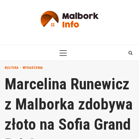
Skip
to
content
PRIMARY
MENU
KULTURA
WYDARZENIA
Marcelina Runewicz
z Malborka zdobywa
złoto na Sofia Grand