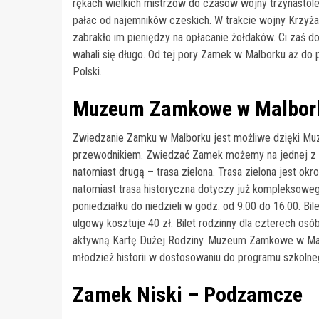
rękach wielkich mistrzów do czasów wojny trzynastole
pałac od najemników czeskich. W trakcie wojny Krzyża
zabrakło im pieniędzy na opłacanie żołdaków. Ci zaś d
wahali się długo. Od tej pory Zamek w Malborku aż do
Polski.
Muzeum Zamkowe w Malbor
Zwiedzanie Zamku w Malborku jest możliwe dzięki 
przewodnikiem. Zwiedzać Zamek możemy na jednej z dw
natomiast drugą – trasa zielona. Trasa zielona jest o
natomiast trasa historyczna dotyczy już komplekso
poniedziałku do niedzieli w godz. od 9:00 do 16:00. Bil
ulgowy kosztuje 40 zł. Bilet rodzinny dla czterech osó
aktywną Kartę Dużej Rodziny. Muzeum Zamkowe w Malbo
młodzież historii w dostosowaniu do programu szkolne
Zamek Niski – Podzamcze