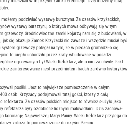
którzy mieszkali w tej części Zamku Średniego. Dziś możemy tutaj
doby.
 możemy podziwiać wystawę bursztynu. Za czasów krzyżackich,
azynów wystawy bursztynu, o których mowa odbywają się w tym
em grzewczy. Średniowieczne zamki kojarzą nam się z budowlami, w
 jak się okazuje Zamek Krzyżacki nie zawsze i wszędzie musiał być
i system grzewczy polegał na tym, że w piecach gromadziło się
ępnie to ciepło uchodziło przez kraty wbudowane w posadzi
nie ogrzewanym był Wielki Refektarz, ale o nim za chwilę. Fakt
okie zainteresowanie i jest przedmiotem badań zarówno historyków
pożywali posiłki. Jest to największe pomieszczenie w całym
00 osób. Krzyżacy podejmowali tutaj gości, którzy z całą
 refektarza. Za czasów polskich miejsce to również służyło jako
ny refektarza były ozdobione licznymi malowidłami. Dziś zachował
go koronację Najświętszej Maryi Panny. Wielki Refektarz przylega do
daczy zalicza to pomieszczenie do części Pałacu.