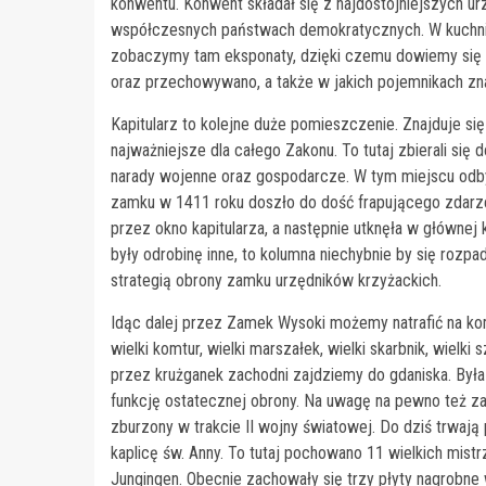
konwentu. Konwent składał się z najdostojniejszych ur
współczesnych państwach demokratycznych. W kuchni
zobaczymy tam eksponaty, dzięki czemu dowiemy się 
oraz przechowywano, a także w jakich pojemnikach zna
Kapitularz to kolejne duże pomieszczenie. Znajduje s
najważniejsze dla całego Zakonu. To tutaj zbierali się 
narady wojenne oraz gospodarcze. W tym miejscu odbyw
zamku w 1411 roku doszło do dość frapującego zdarzenia
przez okno kapitularza, a następnie utknęła w głównej 
były odrobinę inne, to kolumna niechybnie by się rozpa
strategią obrony zamku urzędników krzyżackich.
Idąc dalej przez Zamek Wysoki możemy natrafić na kom
wielki komtur, wielki marszałek, wielki skarbnik, wielk
przez krużganek zachodni zajdziemy do gdaniska. Była 
funkcję ostatecznej obrony. Na uwagę na pewno też za
zburzony w trakcie II wojny światowej. Do dziś trwaj
kaplicę św. Anny. To tutaj pochowano 11 wielkich mistr
Jungingen. Obecnie zachowały się trzy płyty nagrobne 