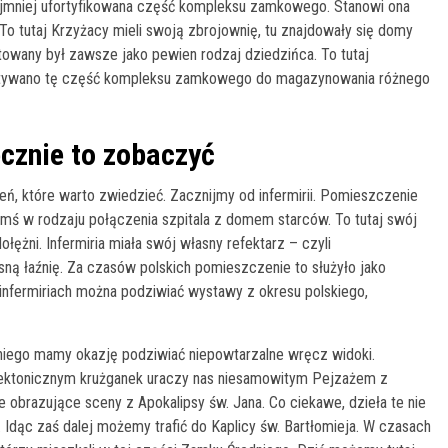
jmniej ufortyfikowana część kompleksu zamkowego. Stanowi ona
To tutaj Krzyżacy mieli swoją zbrojownię, tu znajdowały się domy
ktowany był zawsze jako pewien rodzaj dziedzińca. To tutaj
zystywano tę część kompleksu zamkowego do magazynowania różnego
cznie to zobaczyć
, które warto zwiedzieć. Zacznijmy od infermirii. Pomieszczenie
ymś w rodzaju połączenia szpitala z domem starców. To tutaj swój
łężni. Infermiria miała swój własny refektarz – czyli
sną łaźnię. Za czasów polskich pomieszczenie to służyło jako
 infermiriach można podziwiać wystawy z okresu polskiego,
iego mamy okazję podziwiać niepowtarzalne wręcz widoki.
tektonicznym krużganek uraczy nas niesamowitym Pejzażem z
obrazujące sceny z Apokalipsy św. Jana. Co ciekawe, dzieła te nie
 Idąc zaś dalej możemy trafić do Kaplicy św. Bartłomieja. W czasach