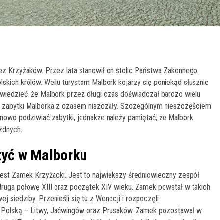
z Krzyżaków. Przez lata stanowił on stolic Państwa Zakonnego.
olskich królów. Weilu turystom Malbork kojarzy się poniekąd słusznie
owiedzieć, że Malbork przez długi czas doświadczał bardzo wielu
że zabytki Malborka z czasem niszczały. Szczególnym nieszczęściem
 nowo podziwiać zabytki, jednakże należy pamiętać, że Malbork
ezdnych.
zyć w Malborku
est Zamek Krzyżacki. Jest to największy średniowieczny zespół
ruga połowę XIII oraz początek XIV wieku. Zamek powstał w takich
j siedziby. Przenieśli się tu z Wenecji i rozpoczęli
z Polską – Litwy, Jaćwingów oraz Prusaków. Zamek pozostawał w