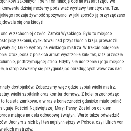
zędników zakonnych i pełnił on funkcję coś na kształt rządu we
 konwentu dzisiaj możemy podziwiać wystawy tematyczne. Tzn.
jakiego rodzaju żywność spożywano, w jaki sposób ją przyrządzano
jdowała się ona kiedyś.
ię ono w zachodniej części Zamku Wysokiego. Było to miejsce
dostojnicy zakonni, dyskutowali nad przyszłością kraju, prowadzili
ały się także wybory na wielkiego mistrza. W trakcie oblężenia
. Otóż jedna z polskich armat wystrzeliła kulę tak, iż ta przeszła
kolumnie, podtrzymującej strop. Gdyby siła uderzenia i jego miejsce
dła, a strop zawaliłby się przygniatając obradujących wówczas nad
naty dostojników. Zobaczymy więc gdzie sypiali wielki mistrz,
i szatny, wielki szpitalnik oraz komtur domowy. Z kolei przechodząc
to toaleta zamkowa, a w razie konieczności gdanisko miało pełnić
sługuje Kościół Najświętszej Maryi Panny. Został on całkiem
ą prace mające na celu odbudowę świątyni. Warto także odwiedzić
zów. Jednym z nich był ten najsłynniejszy w Polsce, czyli Ulrich von
wielkich mistrzów.