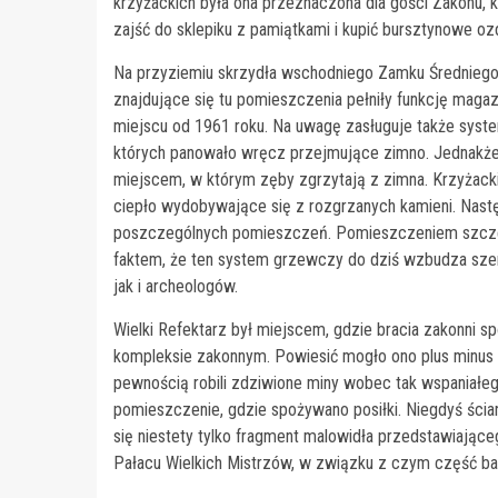
krzyżackich była ona przeznaczona dla gości Zakonu, 
zajść do sklepiku z pamiątkami i kupić bursztynowe oz
Na przyziemiu skrzydła wschodniego Zamku Średniego
znajdujące się tu pomieszczenia pełniły funkcję mag
miejscu od 1961 roku. Na uwagę zasługuje także syst
których panowało wręcz przejmujące zimno. Jednakże,
miejscem, w którym zęby zgrzytają z zimna. Krzyżack
ciepło wydobywające się z rozgrzanych kamieni. Nast
poszczególnych pomieszczeń. Pomieszczeniem szczegól
faktem, że ten system grzewczy do dziś wzbudza szer
jak i archeologów.
Wielki Refektarz był miejscem, gdzie bracia zakonni s
kompleksie zakonnym. Powiesić mogło ono plus minus 4
pewnością robili zdziwione miny wobec tak wspaniałego
pomieszczenie, gdzie spożywano posiłki. Niegdyś ścia
się niestety tylko fragment malowidła przedstawiające
Pałacu Wielkich Mistrzów, w związku z czym część ba