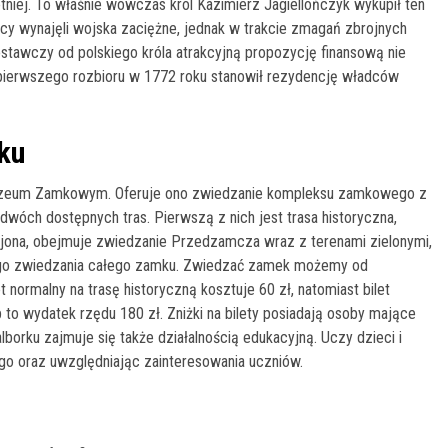
tniej. To właśnie wówczas król Kazimierz Jagiellończyk wykupił ten
cy wynajęli wojska zaciężne, jednak w trakcie zmagań zbrojnych
ostawczy od polskiego króla atrakcyjną propozycję finansową nie
 pierwszego rozbioru w 1772 roku stanowił rezydencję władców
ku
Muzeum Zamkowym. Oferuje ono zwiedzanie kompleksu zamkowego z
óch dostępnych tras. Pierwszą z nich jest trasa historyczna,
krojona, obejmuje zwiedzanie Przedzamcza wraz z terenami zielonymi,
wego zwiedzania całego zamku. Zwiedzać zamek możemy od
et normalny na trasę historyczną kosztuje 60 zł, natomiast bilet
b to wydatek rzędu 180 zł. Zniżki na bilety posiadają osoby mające
rku zajmuje się także działalnością edukacyjną. Uczy dzieci i
go oraz uwzględniając zainteresowania uczniów.