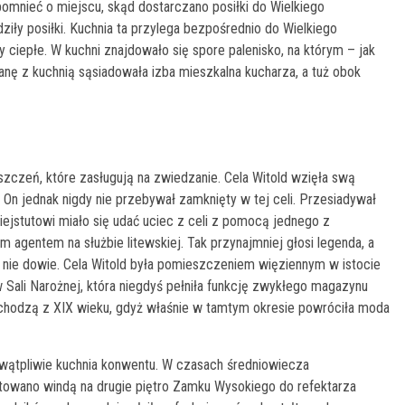
pomnieć o miejscu, skąd dostarczano posiłki do Wielkiego
iły posiłki. Kuchnia ta przylega bezpośrednio do Wielkiego
 ciepłe. W kuchni znajdowało się spore palenisko, na którym – jak
ianę z kuchnią sąsiadowała izba mieszkalna kucharza, a tuż obok
szczeń, które zasługują na zwiedzanie. Cela Witold wzięła swą
. On jednak nigdy nie przebywał zamknięty w tej celi. Przesiadywał
 Kiejstutowi miało się udać uciec z celi z pomocą jednego z
 agentem na służbie litewskiej. Tak przynajmniej głosi legenda, a
y nie dowie. Cela Witold była pomieszczeniem więziennym w istocie
 Sali Narożnej, która niegdyś pełniła funkcję zwykłego magazynu
chodzą z XIX wieku, gdyż właśnie w tamtym okresie powróciła moda
ątpliwie kuchnia konwentu. W czasach średniowiecza
ortowano windą na drugie piętro Zamku Wysokiego do refektarza