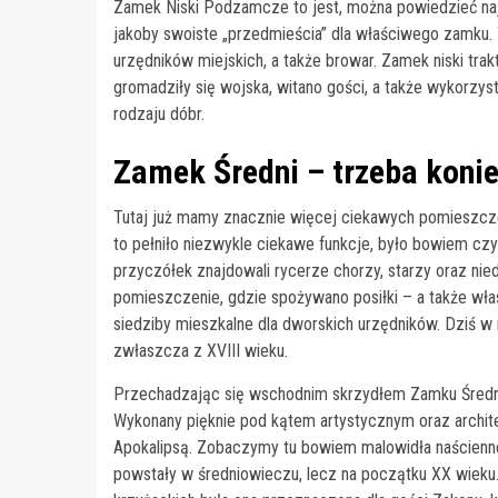
Zamek Niski Podzamcze to jest, można powiedzieć na
jakoby swoiste „przedmieścia” dla właściwego zamku. 
urzędników miejskich, a także browar. Zamek niski tra
gromadziły się wojska, witano gości, a także wykor
rodzaju dóbr.
Zamek Średni – trzeba konie
Tutaj już mamy znacznie więcej ciekawych pomieszczeń
to pełniło niezwykle ciekawe funkcje, było bowiem cz
przyczółek znajdowali rycerze chorzy, starzy oraz niedo
pomieszczenie, gdzie spożywano posiłki – a także wła
siedziby mieszkalne dla dworskich urzędników. Dziś w
zwłaszcza z XVIII wieku.
Przechadzając się wschodnim skrzydłem Zamku Średn
Wykonany pięknie pod kątem artystycznym oraz archi
Apokalipsą. Zobaczymy tu bowiem malowidła naścienne 
powstały w średniowieczu, lecz na początku XX wieku.