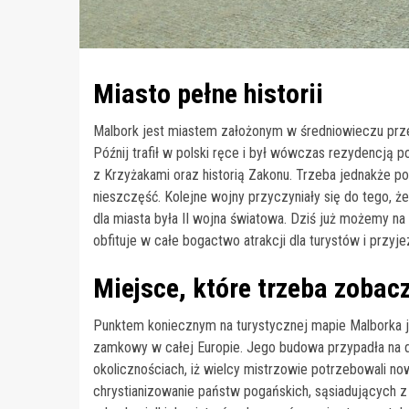
Miasto pełne historii
Malbork jest miastem założonym w średniowieczu prze
Późnij trafił w polski ręce i był wówczas rezydencją p
z Krzyżakami oraz historią Zakonu. Trzeba jednakże p
nieszczęść. Kolejne wojny przyczyniały się do tego, 
dla miasta była II wojna światowa. Dziś już możemy na
obfituje w całe bogactwo atrakcji dla turystów i przyj
Miejsce, które trzeba zobac
Punktem koniecznym na turystycznej mapie Malborka j
zamkowy w całej Europie. Jego budowa przypadła na d
okolicznościach, iż wielcy mistrzowie potrzebowali nowe
chrystianizowanie państw pogańskich, sąsiadujących 