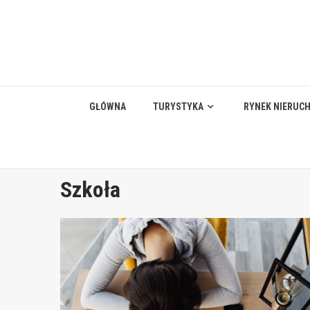
Skip
to
content
GŁÓWNA
TURYSTYKA
RYNEK NIERUC
Szkoła