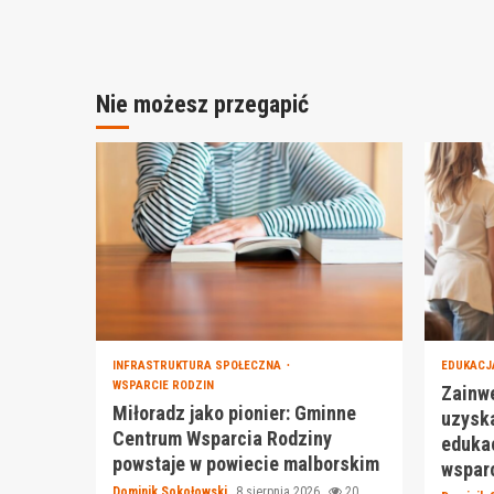
Nie możesz przegapić
INFRASTRUKTURA SPOŁECZNA
EDUKAC
WSPARCIE RODZIN
Zainwe
Miłoradz jako pionier: Gminne
uzyska
Centrum Wsparcia Rodziny
edukac
powstaje w powiecie malborskim
wsparc
Dominik Sokołowski
8 sierpnia 2026
20