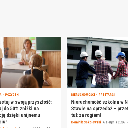
JA
POŻYCZKI
NIERUCHOMOŚCI
PRZETARGI
stuj w swoją przyszłość:
Nieruchomość szkolna w 
j do 50% zniżki na
Stawie na sprzedaż – prze
ję dzięki unijnemu
tuż za rogiem!
iu!
Dominik Sokołowski
6 sierpnia 2026