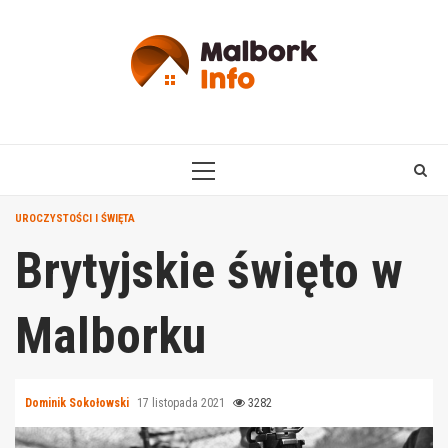
Skip
to
content
PRIMARY
MENU
UROCZYSTOŚCI I ŚWIĘTA
Brytyjskie święto w
Malborku
Dominik Sokołowski
17 listopada 2021
3282