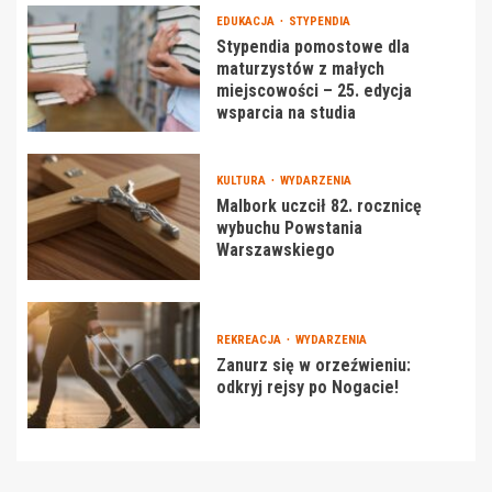
EDUKACJA
STYPENDIA
Stypendia pomostowe dla
maturzystów z małych
miejscowości – 25. edycja
wsparcia na studia
KULTURA
WYDARZENIA
Malbork uczcił 82. rocznicę
wybuchu Powstania
Warszawskiego
REKREACJA
WYDARZENIA
Zanurz się w orzeźwieniu:
odkryj rejsy po Nogacie!