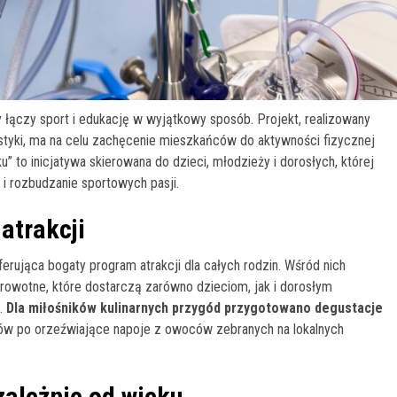
 łączy sport i edukację w wyjątkowy sposób. Projekt, realizowany
ystyki, ma na celu zachęcenie mieszkańców do aktywności fizycznej
u” to inicjatywa skierowana do dzieci, młodzieży i dorosłych, której
i rozbudzanie sportowych pasji.
atrakcji
rująca bogaty program atrakcji dla całych rodzin. Wśród nich
drowotne, które dostarczą zarówno dzieciom, jak i dorosłym
a.
Dla miłośników kulinarnych przygód przygotowano degustacje
w po orzeźwiające napoje z owoców zebranych na lokalnych
zależnie od wieku