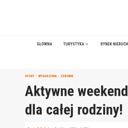
Skip
to
content
GŁÓWNA
TURYSTYKA
RYNEK NIERUC
SPORT
WYDARZENIA
ZDROWIE
Aktywne weekendy
dla całej rodziny!