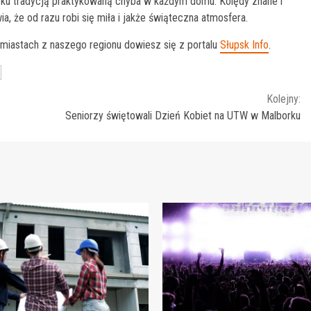
orku tradycją praktykowaną chyba w każdym domu. Kolędy znane i
a, że od razu robi się miła i jakże świąteczna atmosfera.
 miastach z naszego regionu dowiesz się z portalu
Słupsk Info
.
Kolejny:
Seniorzy świętowali Dzień Kobiet na UTW w Malborku