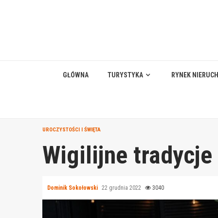
Skip
to
content
GŁÓWNA
TURYSTYKA
RYNEK NIERUC
UROCZYSTOŚCI I ŚWIĘTA
Wigilijne tradycj
Dominik Sokołowski
22 grudnia 2022
3040