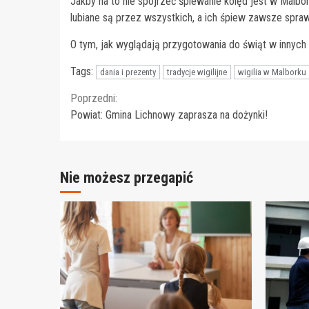
Jakby na to nie spojrzeć śpiewanie kolęd jest w Malb
lubiane są przez wszystkich, a ich śpiew zawsze sprawi
O tym, jak wyglądają przygotowania do świąt w innych
Tags:
dania i prezenty
tradycje wigilijne
wigilia w Malborku
Continue
Poprzedni:
Powiat: Gmina Lichnowy zaprasza na dożynki!
Reading
Nie możesz przegapić