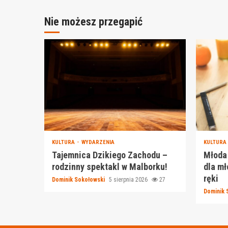
Nie możesz przegapić
KULTURA
WYDARZENIA
KULTURA
Tajemnica Dzikiego Zachodu –
Młoda 
rodzinny spektakl w Malborku!
dla mł
ręki
Dominik Sokołowski
5 sierpnia 2026
27
Dominik 