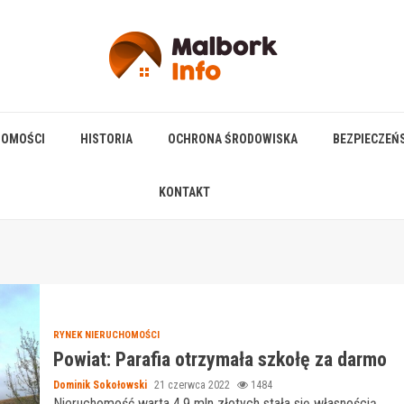
HOMOŚCI
HISTORIA
OCHRONA ŚRODOWISKA
BEZPIECZEŃ
KONTAKT
RYNEK NIERUCHOMOŚCI
Powiat: Parafia otrzymała szkołę za darmo
Dominik Sokołowski
21 czerwca 2022
1484
Nieruchomość warta 4,9 mln złotych stała się własnością