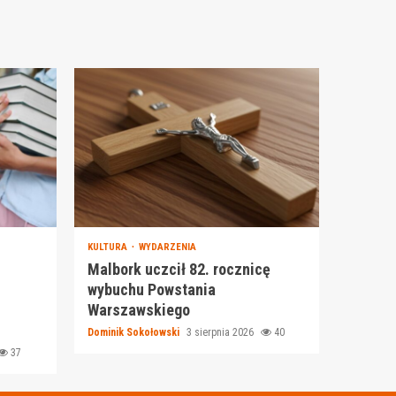
KULTURA
WYDARZENIA
Malbork uczcił 82. rocznicę
wybuchu Powstania
Warszawskiego
Dominik Sokołowski
3 sierpnia 2026
40
37