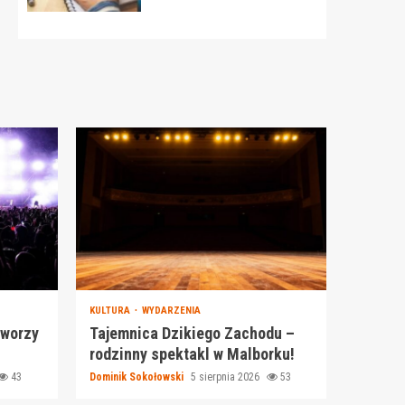
KULTURA
WYDARZENIA
tworzy
Tajemnica Dzikiego Zachodu –
rodzinny spektakl w Malborku!
43
Dominik Sokołowski
5 sierpnia 2026
53