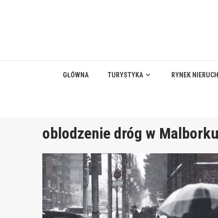
Skip
to
content
GŁÓWNA
TURYSTYKA
RYNEK NIERUC
oblodzenie dróg w Malbork