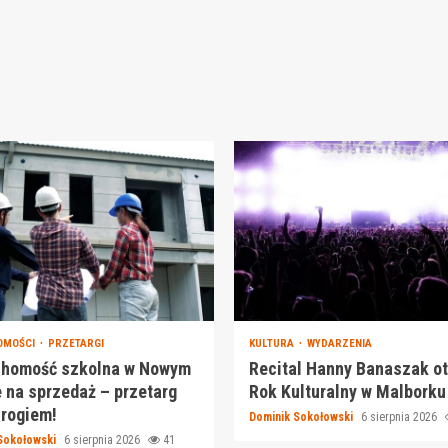
OMOŚCI
PRZETARGI
KULTURA
WYDARZENIA
chomość szkolna w Nowym
Recital Hanny Banaszak o
 na sprzedaż – przetarg
Rok Kulturalny w Malborku
 rogiem!
Dominik Sokołowski
6 sierpnia 2026
Sokołowski
6 sierpnia 2026
41