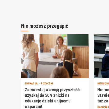
Nie możesz przegapić
EDUKACJA
POŻYCZKI
NIERUCH
Zainwestuj w swoją przyszłość:
Nieru
uzyskaj do 50% zniżki na
Stawie
edukację dzięki unijnemu
tuż za
wsparciu!
Dominik 