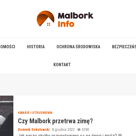
HOMOŚCI
HISTORIA
OCHRONA ŚRODOWISKA
BEZPIECZEŃ
KONTAKT
u
AWARIE I UTRUDNIENIA
Czy Malbork przetrwa zimę?
Dominik Sokołowski
8 grudnia 2022
3390
Jak nasze służby przygotowane są na śnieg i mróz? W