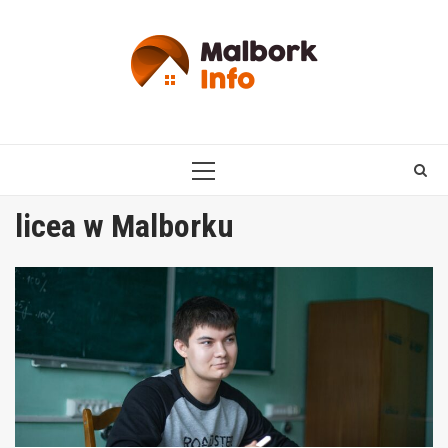
Skip
to
content
PRIMARY
MENU
licea w Malborku