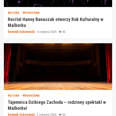
KULTURA
WYDARZENIA
Recital Hanny Banaszak otworzy Rok Kulturalny w
Malborku
Dominik Sokołowski
6 sierpnia 2026
45
KULTURA
WYDARZENIA
Tajemnica Dzikiego Zachodu – rodzinny spektakl w
Malborku!
Dominik Sokołowski
5 sierpnia 2026
55