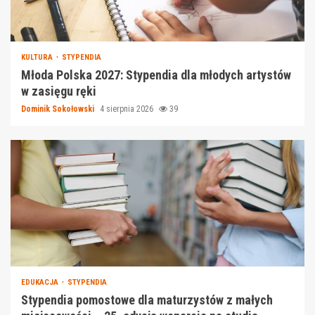
KULTURA
STYPENDIA
Młoda Polska 2027: Stypendia dla młodych artystów
w zasięgu ręki
Dominik Sokołowski
4 sierpnia 2026
39
EDUKACJA
STYPENDIA
Stypendia pomostowe dla maturzystów z małych