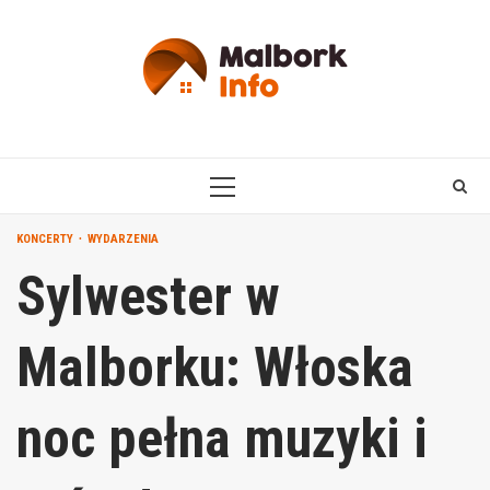
Skip
to
content
PRIMARY
MENU
KONCERTY
WYDARZENIA
Sylwester w
Malborku: Włoska
noc pełna muzyki i