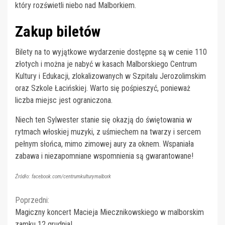
który rozświetli niebo nad Malborkiem.
Zakup biletów
Bilety na to wyjątkowe wydarzenie dostępne są w cenie 110
złotych i można je nabyć w kasach Malborskiego Centrum
Kultury i Edukacji, zlokalizowanych w Szpitalu Jerozolimskim
oraz Szkole Łacińskiej. Warto się pośpieszyć, ponieważ
liczba miejsc jest ograniczona.
Niech ten Sylwester stanie się okazją do świętowania w
rytmach włoskiej muzyki, z uśmiechem na twarzy i sercem
pełnym słońca, mimo zimowej aury za oknem. Wspaniała
zabawa i niezapomniane wspomnienia są gwarantowane!
Źródło: facebook.com/centrumkulturymalbork
Continue
Poprzedni:
Magiczny koncert Macieja Miecznikowskiego w malborskim
Reading
zamku 12 grudnia!