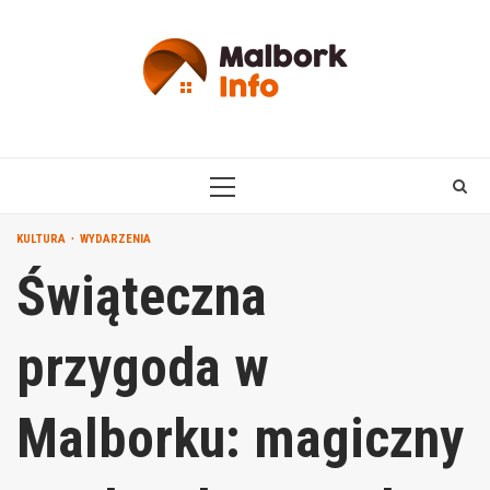
Skip
to
content
PRIMARY
MENU
KULTURA
WYDARZENIA
Świąteczna
przygoda w
Malborku: magiczny