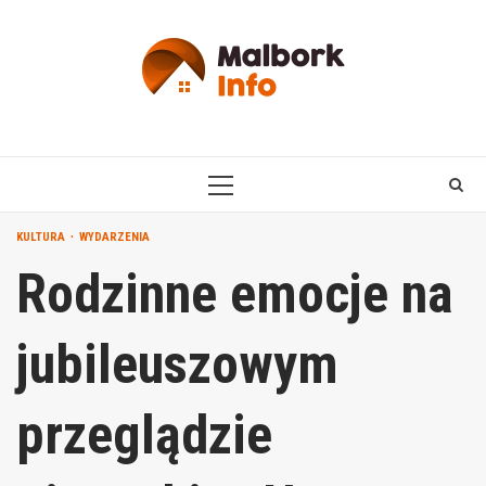
Skip
to
content
PRIMARY
MENU
KULTURA
WYDARZENIA
Rodzinne emocje na
jubileuszowym
przeglądzie