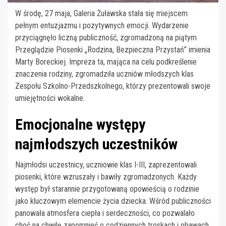
W środę, 27 maja, Galeria Żuławska stała się miejscem
pełnym entuzjazmu i pozytywnych emocji. Wydarzenie
przyciągnęło liczną publiczność, zgromadzoną na piątym
Przeglądzie Piosenki „Rodzina, Bezpieczna Przystań” imienia
Marty Boreckiej. Impreza ta, mająca na celu podkreślenie
znaczenia rodziny, zgromadziła uczniów młodszych klas
Zespołu Szkolno-Przedszkolnego, którzy prezentowali swoje
umiejętności wokalne.
Emocjonalne występy
najmłodszych uczestników
Najmłodsi uczestnicy, uczniowie klas I-III, zaprezentowali
piosenki, które wzruszały i bawiły zgromadzonych. Każdy
występ był starannie przygotowaną opowieścią o rodzinie
jako kluczowym elemencie życia dziecka. Wśród publiczności
panowała atmosfera ciepła i serdeczności, co pozwalało
choć na chwilę zapomnieć o codziennych troskach i obawach.