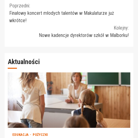
Continue
Poprzedni:
Finałowy koncert młodych talentów w Makulaturze już
Reading
wkrótce!
Kolejny:
Nowe kadencje dyrektorów szkół w Malborku!
Aktualności
EDUKACJA
POŻYCZKI