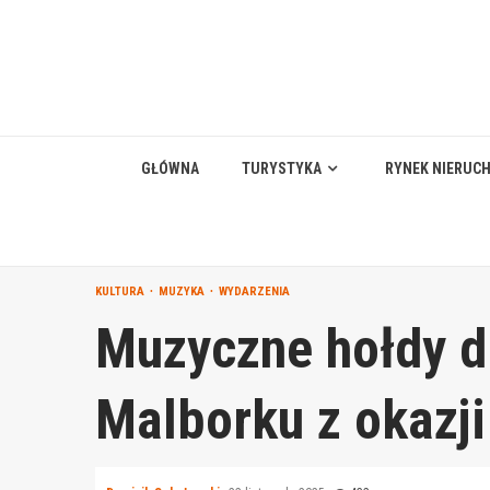
Skip
to
content
GŁÓWNA
TURYSTYKA
RYNEK NIERUC
KULTURA
MUZYKA
WYDARZENIA
Muzyczne hołdy d
Malborku z okazji