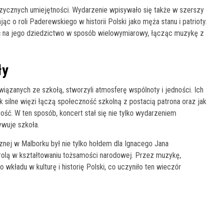
uzycznych umiejętności. Wydarzenie wpisywało się także w szerszy
 o roli Paderewskiego w historii Polski jako męża stanu i patrioty.
zeć na jego dziedzictwo w sposób wielowymiarowy, łącząc muzykę z
ły
iązanych ze szkołą, stworzyli atmosferę wspólnoty i jedności. Ich
 silne więzi łączą społeczność szkolną z postacią patrona oraz jak
zość. W ten sposób, koncert stał się nie tylko wydarzeniem
tywuje szkoła.
j w Malborku był nie tylko hołdem dla Ignacego Jana
o rolą w kształtowaniu tożsamości narodowej. Przez muzykę,
wkładu w kulturę i historię Polski, co uczyniło ten wieczór