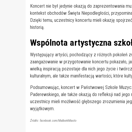
Koncert nie był jedynie okazją do zaprezentowania m
kontekst obchodów Święta Niepodległości, przypominając
Dzięki temu, uczestnicy koncertu mieli okazję spojr
historią.
Wspólnota artystyczna szko
Występujący artyści, pochodzący z różnych pokoleń zw
zaangażowanie w przygotowanie koncertu pokazało, jak
wielką inspiracją pozostaje dla nich jego życie i twórc
kulturalnym, ale także manifestacją wartości, które kul
Podsumowując, koncert w Państwowej Szkole Muzyczne
Paderewskiego, ale także okazją do refleksji nad jeg
uczestnicy mieli możliwość głębszego zrozumienia jego 
wyjątkowym.
Źródło: facebook.com/MalborkMiasto