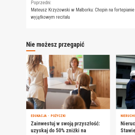
Continue
Poprzedni:
Mateusz Krzyżowski w Malborku: Chopin na fortepianie
Reading
wyjątkowym recitalu
Nie możesz przegapić
EDUKACJA
POŻYCZKI
NIERUCH
Zainwestuj w swoją przyszłość:
Nieru
uzyskaj do 50% zniżki na
Stawie