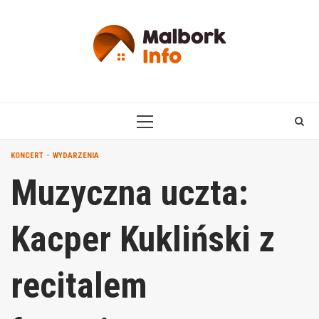
Skip
to
content
PRIMARY
MENU
KONCERT
WYDARZENIA
Muzyczna uczta:
Kacper Kukliński z
recitalem