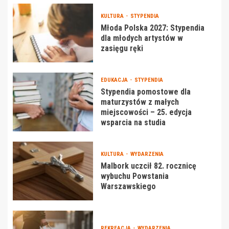
KULTURA
STYPENDIA
Młoda Polska 2027: Stypendia
dla młodych artystów w
zasięgu ręki
EDUKACJA
STYPENDIA
Stypendia pomostowe dla
maturzystów z małych
miejscowości – 25. edycja
wsparcia na studia
KULTURA
WYDARZENIA
Malbork uczcił 82. rocznicę
wybuchu Powstania
Warszawskiego
REKREACJA
WYDARZENIA