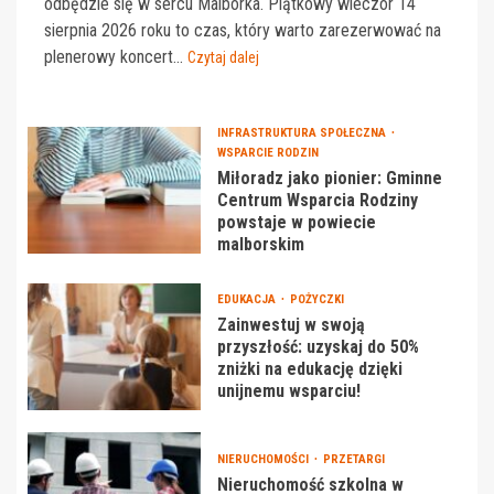
odbędzie się w sercu Malborka. Piątkowy wieczór 14
sierpnia 2026 roku to czas, który warto zarezerwować na
plenerowy koncert...
Czytaj dalej
INFRASTRUKTURA SPOŁECZNA
WSPARCIE RODZIN
Miłoradz jako pionier: Gminne
Centrum Wsparcia Rodziny
powstaje w powiecie
malborskim
EDUKACJA
POŻYCZKI
Zainwestuj w swoją
przyszłość: uzyskaj do 50%
zniżki na edukację dzięki
unijnemu wsparciu!
NIERUCHOMOŚCI
PRZETARGI
Nieruchomość szkolna w