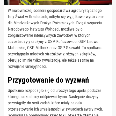
W malowniczej scenerii gospodarstwa agroturystycznego
Inny Świat w Krastudach, odbyło się wyjątkowe wydarzenie
dla Młodzieżowych Drużyn Pożarniczych. Dzięki wsparciu
Narodowego Instytutu Wolności, możliwe było
zorganizowanie intensywnych zawodów, w których
uczestniczyły drużyny z OSP Kończewice, OSP Lisewo
Malborskie, OSP Malbork oraz OSP Szawałd. To spotkanie
przyciągnęło młodych strażaków z różnych zakątków,
oferując im nie tylko rywalizację, ale także szansę na
rozwijanie umiejętności.
Przygotowanie do wyzwań
Spotkanie rozpoczęło się od uroczystego apelu, podczas
którego uczestnicy odśpiewali hymn. Następnie drużyny
przystąpiły do serii zadań, które miały na celu
przetestowanie ich umiejętności w sytuacjach awaryjnych.
Scenariusze obejmowały
krwotoki, otwarte złamania
,