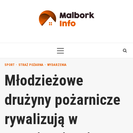
Skip
to
content
PRIMARY
MENU
SPORT
STRAŻ POŻARNA
WYDARZENIA
Młodzieżowe
drużyny pożarnicze
rywalizują w