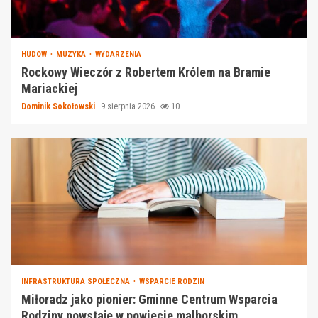
HUDOW
MUZYKA
WYDARZENIA
Rockowy Wieczór z Robertem Królem na Bramie
Mariackiej
Dominik Sokołowski
9 sierpnia 2026
10
INFRASTRUKTURA SPOŁECZNA
WSPARCIE RODZIN
Miłoradz jako pionier: Gminne Centrum Wsparcia
Rodziny powstaje w powiecie malborskim