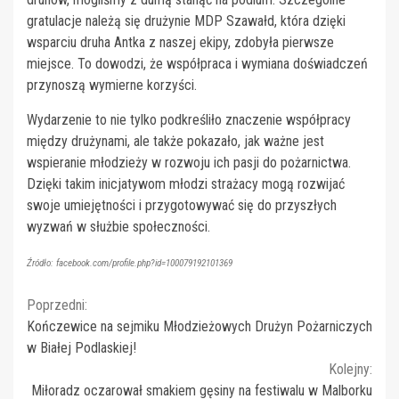
gratulacje należą się drużynie MDP Szawałd, która dzięki
wsparciu druha Antka z naszej ekipy, zdobyła pierwsze
miejsce. To dowodzi, że współpraca i wymiana doświadczeń
przynoszą wymierne korzyści.
Wydarzenie to nie tylko podkreśliło znaczenie współpracy
między drużynami, ale także pokazało, jak ważne jest
wspieranie młodzieży w rozwoju ich pasji do pożarnictwa.
Dzięki takim inicjatywom młodzi strażacy mogą rozwijać
swoje umiejętności i przygotowywać się do przyszłych
wyzwań w służbie społeczności.
Źródło: facebook.com/profile.php?id=100079192101369
Continue
Poprzedni:
Kończewice na sejmiku Młodzieżowych Drużyn Pożarniczych
Reading
w Białej Podlaskiej!
Kolejny:
Miłoradz oczarował smakiem gęsiny na festiwalu w Malborku